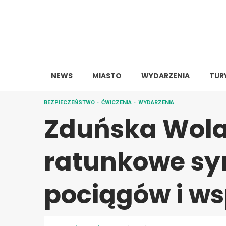
Skip
to
content
NEWS
MIASTO
WYDARZENIA
TUR
BEZPIECZEŃSTWO
ĆWICZENIA
WYDARZENIA
Zduńska Wola
ratunkowe sy
pociągów i ws