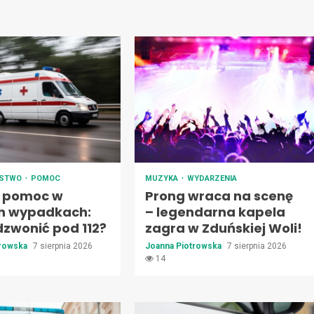
ŃSTWO
POMOC
MUZYKA
WYDARZENIA
 pomoc w
Prong wraca na scenę
h wypadkach:
– legendarna kapela
dzwonić pod 112?
zagra w Zduńskiej Woli!
trowska
7 sierpnia 2026
Joanna Piotrowska
7 sierpnia 2026
14