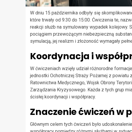
W dniu 15 października odbyły się skomplikowan
które trwały od 9:30 do 15:00. Ćwiczenia te, naz
reakcji służb na symulowany wypadek kolejowy. 
pociągiem przewożącym niebezpieczną substancję
symulacją, jej realizm i złożoność wymagały peł
Koordynacja i współp
W ćwiczeniach wzięły udział różnorodne formacje
jednostki Ochotniczej Straży Pożarnej z powiat
Ratownictwa Medycznego, Wojsk Obrony Terytoria
Zarządzania Kryzysowego. Każda z tych grup mia
ścisłej koordynacji i współpracy.
Znaczenie ćwiczeń w 
Głównym celem tych ćwiczeń było udoskonalenie
współpracy pomiędzy różnymi służbami w sytuac