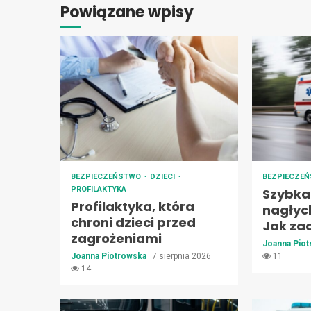
Powiązane wpisy
BEZPIECZEŃSTWO
DZIECI
BEZPIECZE
PROFILAKTYKA
Szybka
Profilaktyka, która
nagłyc
chroni dzieci przed
Jak za
zagrożeniami
Joanna Pio
Joanna Piotrowska
7 sierpnia 2026
11
14