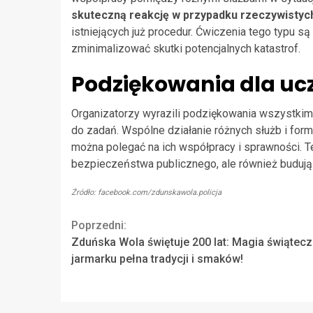
skuteczną reakcję w przypadku rzeczywistyc
istniejących już procedur. Ćwiczenia tego typu 
zminimalizować skutki potencjalnych katastrof.
Podziękowania dla uc
Organizatorzy wyrazili podziękowania wszystkim
do zadań. Wspólne działanie różnych służb i form
można polegać na ich współpracy i sprawności. 
bezpieczeństwa publicznego, ale również budują 
Źródło: facebook.com/zdunskawola.policja
Continue
Poprzedni:
Zduńska Wola świętuje 200 lat: Magia świątec
Reading
jarmarku pełna tradycji i smaków!