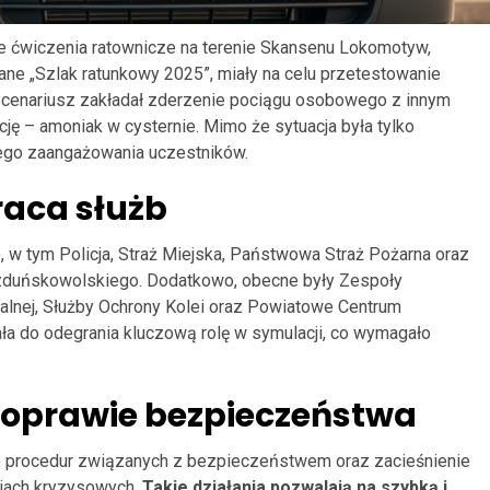
e ćwiczenia ratownicze na terenie Skansenu Lokomotyw,
wane „Szlak ratunkowy 2025”, miały na celu przetestowanie
Scenariusz zakładał zderzenie pociągu osobowego z innym
 – amoniak w cysternie. Mimo że sytuacja była tylko
nego zaangażowania uczestników.
raca służb
, w tym Policja, Straż Miejska, Państwowa Straż Pożarna oraz
u zduńskowolskiego. Dodatkowo, obecne były Zespoły
lnej, Służby Ochrony Kolei oraz Powiatowe Centrum
ła do odegrania kluczową rolę w symulacji, co wymagało
poprawie bezpieczeństwa
 procedur związanych z bezpieczeństwem oraz zacieśnienie
jach kryzysowych.
Takie działania pozwalają na szybką i