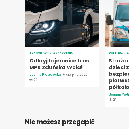
TRANSPORT
WYDARZENIA
KULTURA
W
Odkryj tajemnice tras
Straża
MPK Zduńska Wola!
dzieci 
bezpie
Joanna Piotrowska
6 sierpnia 2026
pierws
21
półkol
Joanna Pio
21
Nie możesz przegapić