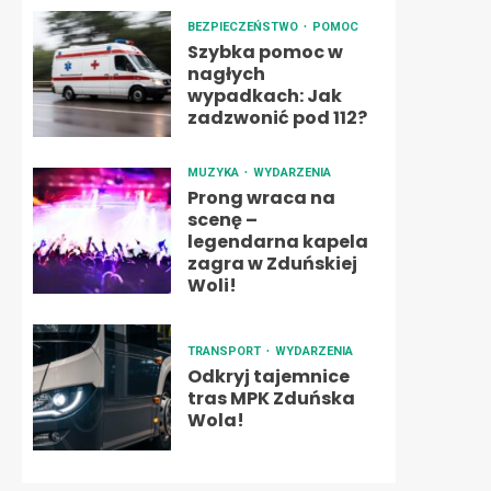
BEZPIECZEŃSTWO
POMOC
Szybka pomoc w
nagłych
wypadkach: Jak
zadzwonić pod 112?
MUZYKA
WYDARZENIA
Prong wraca na
scenę –
legendarna kapela
zagra w Zduńskiej
Woli!
TRANSPORT
WYDARZENIA
Odkryj tajemnice
tras MPK Zduńska
Wola!