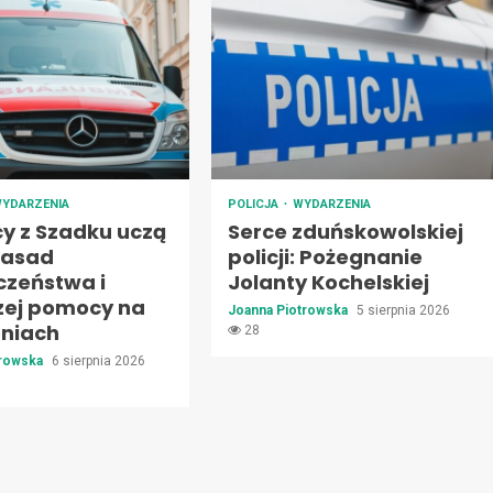
YDARZENIA
POLICJA
WYDARZENIA
cy z Szadku uczą
Serce zduńskowolskiej
zasad
policji: Pożegnanie
czeństwa i
Jolanty Kochelskiej
zej pomocy na
Joanna Piotrowska
5 sierpnia 2026
oniach
28
trowska
6 sierpnia 2026