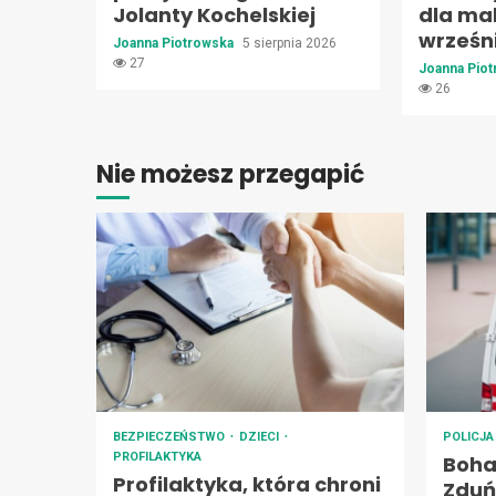
Jolanty Kochelskiej
dla ma
wrześn
Joanna Piotrowska
5 sierpnia 2026
27
Joanna Pio
26
Nie możesz przegapić
BEZPIECZEŃSTWO
DZIECI
POLICJ
PROFILAKTYKA
Boha
Profilaktyka, która chroni
Zduńs