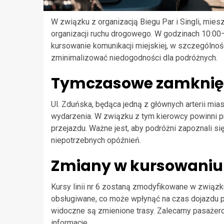
W związku z organizacją Biegu Par i Singli, mi
organizacji ruchu drogowego. W godzinach 10:00–
kursowanie komunikacji miejskiej, w szczególności
zminimalizować niedogodności dla podróżnych.
Tymczasowe zamknięci
Ul. Zduńska, będąca jedną z głównych arterii mia
wydarzenia. W związku z tym kierowcy powinni pr
przejazdu. Ważne jest, aby podróżni zapoznali si
niepotrzebnych opóźnień.
Zmiany w kursowaniu 
Kursy linii nr 6 zostaną zmodyfikowane w związk
obsługiwane, co może wpłynąć na czas dojazdu pa
widoczne są zmienione trasy. Zalecamy pasażer
informacje.