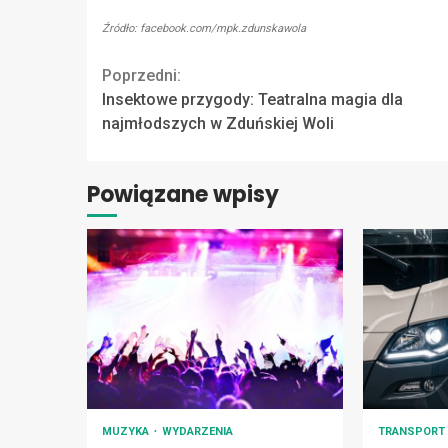
Źródło: facebook.com/mpk.zdunskawola
Continue
Poprzedni:
Insektowe przygody: Teatralna magia dla
Reading
najmłodszych w Zduńskiej Woli
Powiązane wpisy
MUZYKA
WYDARZENIA
TRANSPOR