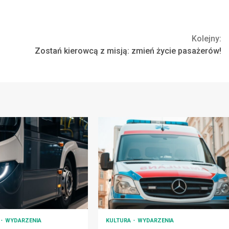
Kolejny:
Zostań kierowcą z misją: zmień życie pasażerów!
T
WYDARZENIA
KULTURA
WYDARZENIA