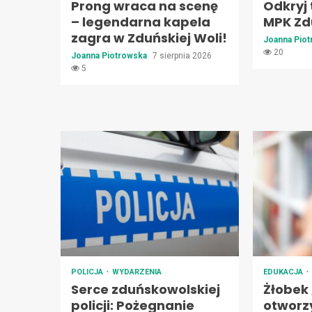
Prong wraca na scenę
Odkryj 
– legendarna kapela
MPK Zd
zagra w Zduńskiej Woli!
Joanna Pio
20
Joanna Piotrowska
7 sierpnia 2026
5
POLICJA
WYDARZENIA
EDUKACJA
Serce zduńskowolskiej
Żłobek
policji: Pożegnanie
otworz