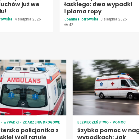
luchów już we
łaskiego: dwa wypadki
iu!
i plama ropy
trowska
4 sierpnia 2026
Joanna Piotrowska
3 sierpnia 2026
42
A
WYPADKI
ZDARZENIA DROGOWE
BEZPIECZEŃSTWO
POMOC
terska policjantka z
Szybka pomoc w nag
kiej Woli ratuje
wypadkach: Jak