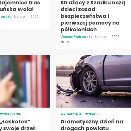
tajemnice tras
Strażacy z Szadku uczą
uńska Wola!
dzieci zasad
bezpieczeństwa i
trowska
6 sierpnia 2026
pierwszej pomocy na
półkoloniach
Joanna Piotrowska
6 sierpnia 2026
19
WYDARZENIA
WYDARZENIA
WYPADKI
 „Łaskotek”
Dramatyczny dzień na
y swoje drzwi
drogach powiatu