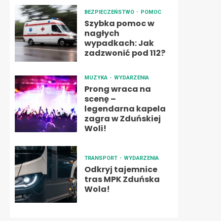
BEZPIECZEŃSTWO
POMOC
Szybka pomoc w
nagłych
wypadkach: Jak
zadzwonić pod 112?
MUZYKA
WYDARZENIA
Prong wraca na
scenę –
legendarna kapela
zagra w Zduńskiej
Woli!
TRANSPORT
WYDARZENIA
Odkryj tajemnice
tras MPK Zduńska
Wola!