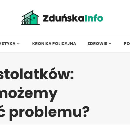
YSTYKA
KRONIKA POLICYJNA
ZDROWIE
PO
stolatków:
 możemy
ć problemu?