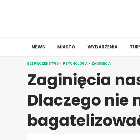
Skip
to
content
NEWS
MIASTO
WYDARZENIA
TUR
BEZPIECZEŃSTWO
PSYCHOLOGIA
ZAGINIĘCIA
Zaginięcia na
Dlaczego nie
bagatelizowa