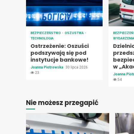
BEZPIECZEŃSTWO
OSZUSTWA
BEZPIECZE
TECHNOLOGIA
WYDARZENI
Ostrzeżenie: Oszuści
Dzielni
podszywają się pod
przeds
instytucje bankowe!
bezpie
w „Aka
Joanna Piotrowska
30 lipca 2026
23
Joanna Pio
54
Nie możesz przegapić