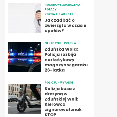
POGODOWE ZAGROŻENIA
PORADY
ZDROWIE ZWIERZĄT
Jak zadbać o
zwierzęta w czasie
upałów?
NARKOTYKI
POLICJA
Zduńska Wola:
Policja rozbija
narkotykowy
magazyn w garażu
26-latka
POLICJA
WYPADKI
Kolizja busa z
drezyną w
Zduńskiej Woli:
Kierowca
zignorował znak
STOP