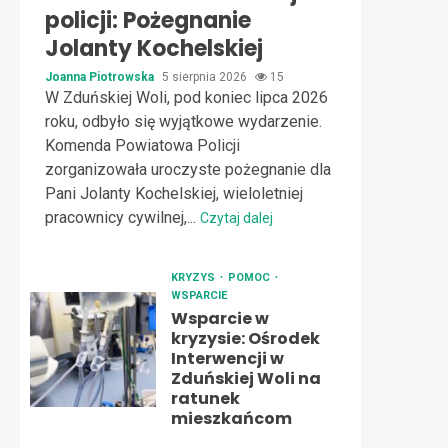
policji: Pożegnanie
Jolanty Kochelskiej
Joanna Piotrowska
5 sierpnia 2026
15
W Zduńskiej Woli, pod koniec lipca 2026
roku, odbyło się wyjątkowe wydarzenie.
Komenda Powiatowa Policji
zorganizowała uroczyste pożegnanie dla
Pani Jolanty Kochelskiej, wieloletniej
pracownicy cywilnej,...
Czytaj dalej
KRYZYS
POMOC
WSPARCIE
Wsparcie w
kryzysie: Ośrodek
Interwencji w
Zduńskiej Woli na
ratunek
mieszkańcom