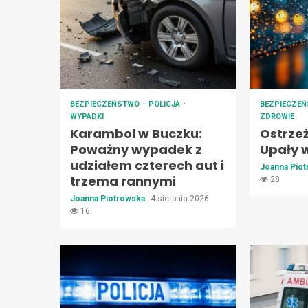
BEZPIECZEŃSTWO
POLICJA
BEZPIECZE
WYPADKI
ZDROWIE
Karambol w Buczku:
Ostrze
Poważny wypadek z
Upały 
udziałem czterech aut i
Joanna Pio
trzema rannymi
28
Joanna Piotrowska
4 sierpnia 2026
16