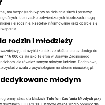
?
cznej, ma bezpośredni wpływ na działania służb i postawy
na głośnych, lecz rzadko potwierdzonych hipotezach, mogą
onej i jej rodzinie. Rzetelne informowanie oraz oparcie się
i wsparcia.
a rodzin i młodzieży
jważniejszy jest szybki kontakt ze służbami oraz dostęp do
er 116 000
działa jako Telefon w Sprawie Zaginionego
ko rodzinom, ale również samym młodym ludziom. Dodatkowo,
ystać z czatu z psychologiem na stronie nieuciekaj.pl.
e dedykowane młodym
i ogromny stres dla bliskich.
Telefon Zaufania Młodych
przy
w godzinach 13:00-20:00 i stanowi ważne źródło pomocy dla