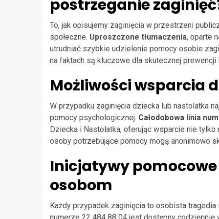
postrzeganie zaginięć
To, jak opisujemy zaginięcia w przestrzeni publi
społeczne.
Uproszczone tłumaczenia
, oparte 
utrudniać szybkie udzielenie pomocy osobie zagini
na faktach są kluczowe dla skutecznej prewencji 
Możliwości wsparcia dl
W przypadku zaginięcia dziecka lub nastolatka na
pomocy psychologicznej.
Całodobowa linia num
Dziecka i Nastolatka, oferując wsparcie nie tyl
osoby potrzebujące pomocy mogą anonimowo skorz
Inicjatywy pomocow
osobom
Każdy przypadek zaginięcia to osobista tragedia 
numerze 22 484 88 04 jest dostępny codziennie 