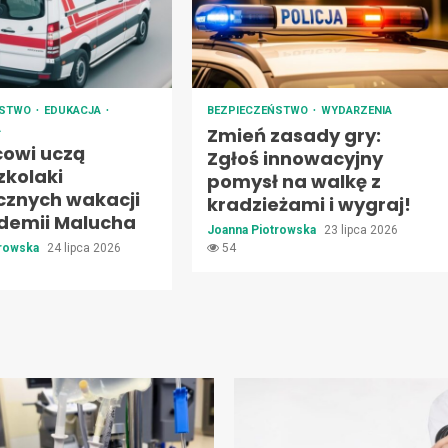
ŃSTWO
EDUKACJA
BEZPIECZEŃSTWO
WYDARZENIA
A
Zmień zasady gry:
cowi uczą
Zgłoś innowacyjny
zkolaki
pomysł na walkę z
cznych wakacji
kradzieżami i wygraj!
demii Malucha
Joanna Piotrowska
23 lipca 2026
trowska
24 lipca 2026
54