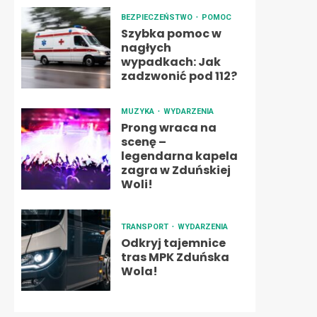
BEZPIECZEŃSTWO
POMOC
Szybka pomoc w
nagłych
wypadkach: Jak
zadzwonić pod 112?
MUZYKA
WYDARZENIA
Prong wraca na
scenę –
legendarna kapela
zagra w Zduńskiej
Woli!
TRANSPORT
WYDARZENIA
Odkryj tajemnice
tras MPK Zduńska
Wola!