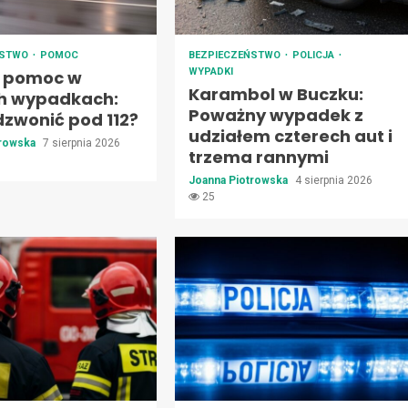
ŃSTWO
POMOC
BEZPIECZEŃSTWO
POLICJA
WYPADKI
 pomoc w
Karambol w Buczku:
h wypadkach:
Poważny wypadek z
dzwonić pod 112?
udziałem czterech aut i
trowska
7 sierpnia 2026
trzema rannymi
Joanna Piotrowska
4 sierpnia 2026
25