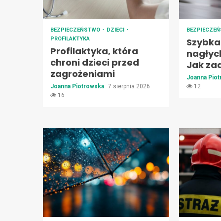
BEZPIECZEŃSTWO
DZIECI
BEZPIECZE
PROFILAKTYKA
Szybka
Profilaktyka, która
nagłyc
chroni dzieci przed
Jak za
zagrożeniami
Joanna Pio
Joanna Piotrowska
7 sierpnia 2026
12
16