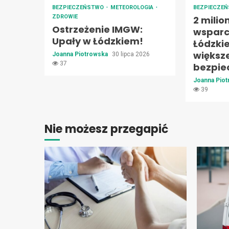
BEZPIECZEŃSTWO
METEOROLOGIA
BEZPIECZE
ZDROWIE
2 milio
Ostrzeżenie IMGW:
wsparc
Upały w Łódzkiem!
Łódzki
większ
Joanna Piotrowska
30 lipca 2026
37
bezpie
Joanna Pio
39
Nie możesz przegapić