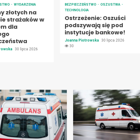
ŃSTWO
WYDARZENIA
BEZPIECZEŃSTWO
OSZUSTWA
TECHNOLOGIA
ny złotych na
Ostrzeżenie: Oszuści
ie strażaków w
podszywają się pod
em dla
instytucje bankowe!
ego
czeństwa
Joanna Piotrowska
30 lipca 2026
30
trowska
30 lipca 2026