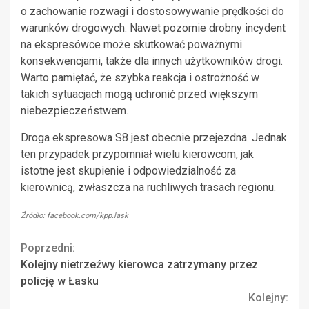
o zachowanie rozwagi i dostosowywanie prędkości do
warunków drogowych. Nawet pozornie drobny incydent
na ekspresówce może skutkować poważnymi
konsekwencjami, także dla innych użytkowników drogi.
Warto pamiętać, że szybka reakcja i ostrożność w
takich sytuacjach mogą uchronić przed większym
niebezpieczeństwem.
Droga ekspresowa S8 jest obecnie przejezdna. Jednak
ten przypadek przypomniał wielu kierowcom, jak
istotne jest skupienie i odpowiedzialność za
kierownicą, zwłaszcza na ruchliwych trasach regionu.
Źródło: facebook.com/kpp.lask
Continue
Poprzedni:
Kolejny nietrzeźwy kierowca zatrzymany przez
Reading
policję w Łasku
Kolejny: