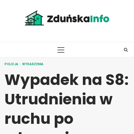
Skip
to
content
PRIMARY
MENU
POLICJA
WYDARZENIA
Wypadek na S8:
Utrudnienia w
ruchu po