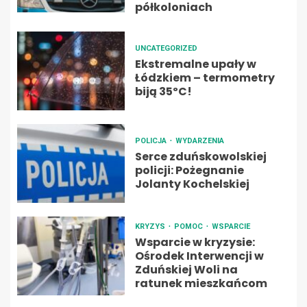
półkoloniach
UNCATEGORIZED
Ekstremalne upały w
Łódzkiem – termometry
biją 35ºC!
POLICJA
WYDARZENIA
Serce zduńskowolskiej
policji: Pożegnanie
Jolanty Kochelskiej
KRYZYS
POMOC
WSPARCIE
Wsparcie w kryzysie:
Ośrodek Interwencji w
Zduńskiej Woli na
ratunek mieszkańcom