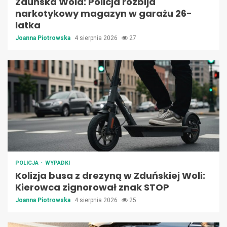
Zduńska Wola: Policja rozbija
narkotykowy magazyn w garażu 26-
latka
Joanna Piotrowska
4 sierpnia 2026
27
POLICJA
WYPADKI
Kolizja busa z drezyną w Zduńskiej Woli:
Kierowca zignorował znak STOP
Joanna Piotrowska
4 sierpnia 2026
25