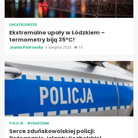
UNCATEGORIZED
Ekstremalne upały w Łódzkiem –
termometry biją 35ºC!
Joanna Piotrowska
6 sierpnia 2026
16
POLICJA
WYDARZENIA
Serce zduńskowolskiej policji: