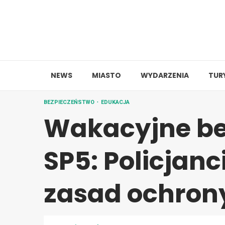
Skip
to
content
NEWS
MIASTO
WYDARZENIA
TUR
BEZPIECZEŃSTWO
EDUKACJA
Wakacyjne be
SP5: Policjanc
zasad ochron