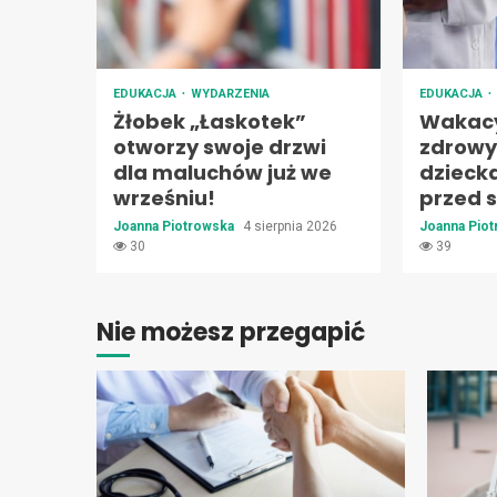
EDUKACJA
WYDARZENIA
EDUKACJA
Żłobek „Łaskotek”
Wakacy
otworzy swoje drzwi
zdrowy
dla maluchów już we
dzieck
wrześniu!
przed s
Joanna Piotrowska
4 sierpnia 2026
Joanna Pio
30
39
Nie możesz przegapić