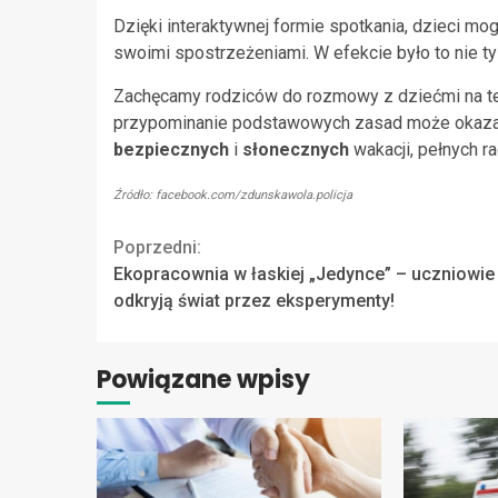
Dzięki interaktywnej formie spotkania, dzieci mog
swoimi spostrzeżeniami. W efekcie było to nie ty
Zachęcamy rodziców do rozmowy z dziećmi na te
przypominanie podstawowych zasad może okaza
bezpiecznych
i
słonecznych
wakacji, pełnych r
Źródło: facebook.com/zdunskawola.policja
Continue
Poprzedni:
Ekopracownia w łaskiej „Jedynce” – uczniowie
Reading
odkryją świat przez eksperymenty!
Powiązane wpisy