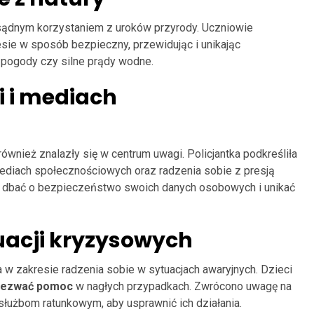
sądnym korzystaniem z uroków przyrody. Uczniowie
esie w sposób bezpieczny, przewidując i unikając
y pogody czy silne prądy wodne.
i i mediach
wnież znalazły się w centrum uwagi. Policjantka podkreśliła
diach społecznościowych oraz radzenia sobie z presją
ak dbać o bezpieczeństwo swoich danych osobowych i unikać
uacji kryzysowych
w zakresie radzenia sobie w sytuacjach awaryjnych. Dzieci
ezwać pomoc
w nagłych przypadkach. Zwrócono uwagę na
łużbom ratunkowym, aby usprawnić ich działania.