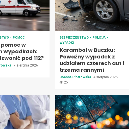
ŃSTWO
POMOC
BEZPIECZEŃSTWO
POLICJA
WYPADKI
 pomoc w
Karambol w Buczku:
h wypadkach:
Poważny wypadek z
dzwonić pod 112?
udziałem czterech aut i
trowska
7 sierpnia 2026
trzema rannymi
Joanna Piotrowska
4 sierpnia 2026
25