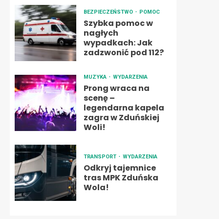
BEZPIECZEŃSTWO
POMOC
Szybka pomoc w
nagłych
wypadkach: Jak
zadzwonić pod 112?
MUZYKA
WYDARZENIA
Prong wraca na
scenę –
legendarna kapela
zagra w Zduńskiej
Woli!
TRANSPORT
WYDARZENIA
Odkryj tajemnice
tras MPK Zduńska
Wola!