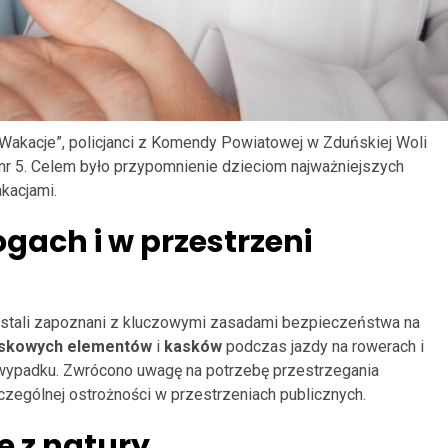
 Wakacje”, policjanci z Komendy Powiatowej w Zduńskiej Woli
r 5. Celem było przypomnienie dzieciom najważniejszych
kacjami.
gach i w przestrzeni
ostali zapoznani z kluczowymi zasadami bezpieczeństwa na
askowych elementów
i
kasków
podczas jazdy na rowerach i
 wypadku. Zwrócono uwagę na potrzebę przestrzegania
ególnej ostrożności w przestrzeniach publicznych.
e z natury