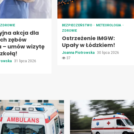
ZDROWIE
BEZPIECZEŃSTWO
METEOROLOGIA
ZDROWIE
jna akcja dla
Ostrzeżenie IMGW:
ch zębów
Upały w Łódzkiem!
a – umów wizytę
zkołą!
Joanna Piotrowska
30 lipca 2026
37
trowska
31 lipca 2026