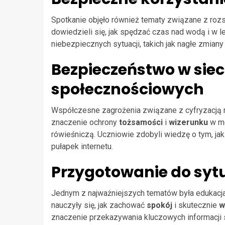
Spotkanie objęło również tematy związane z roz
dowiedzieli się, jak spędzać czas nad wodą i w l
niebezpiecznych sytuacji, takich jak nagłe zmian
Bezpieczeństwo w siec
społecznościowych
Współczesne zagrożenia związane z cyfryzacją ró
znaczenie ochrony
tożsamości
i
wizerunku
w me
rówieśniczą. Uczniowie zdobyli wiedzę o tym, j
pułapek internetu.
Przygotowanie do syt
Jednym z najważniejszych tematów była edukacja 
nauczyły się, jak zachować
spokój
i skutecznie
w
znaczenie przekazywania kluczowych informacji s