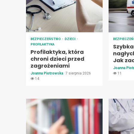
BEZPIECZEŃSTWO
DZIECI
BEZPIECZE
PROFILAKTYKA
Szybka
Profilaktyka, która
nagłyc
chroni dzieci przed
Jak za
zagrożeniami
Joanna Pio
Joanna Piotrowska
7 sierpnia 2026
11
14