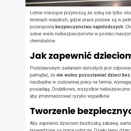
Letnie miesiące przynoszą ze sobą nie tylko sło
terenach wiejskich, gdzie prace polowe są w pe
poświęcona
bezpieczeństwu najmłodszych
. C
sobie wiele niebezpieczeństw w postaci maszyn 
chemikaliów.
Jak zapewnić dziecio
Podstawowym zadaniem dorosłych jest odpowiedn
pamiętać, że
nie wolno pozostawiać dzieci bez
niezbędne w codziennej pracy na farmie, wymagają
posiadają. Dodatkowo, wszystkie niebezpieczne 
aby zminimalizować ryzyko wypadków.
Tworzenie bezpieczny
Aby zapewnić dzieciom beztroską zabawę, warto 
prowadzone są prace rolnicze. Dzięki temu dziec