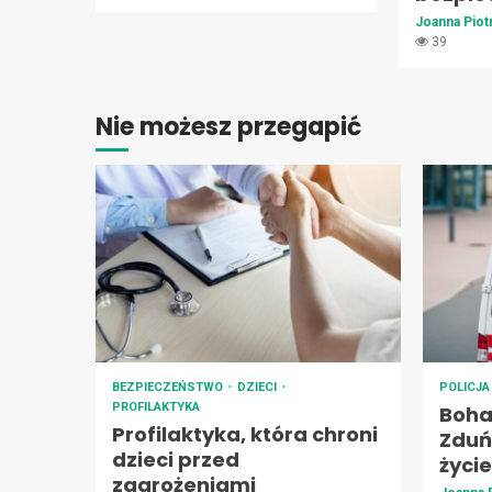
Joanna Pio
39
Nie możesz przegapić
BEZPIECZEŃSTWO
DZIECI
POLICJ
PROFILAKTYKA
Boha
Profilaktyka, która chroni
Zduńs
dzieci przed
życie
zagrożeniami