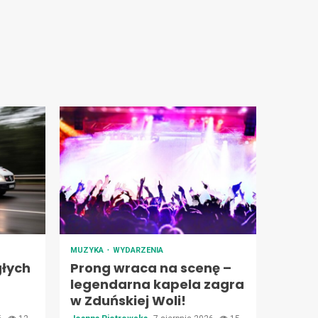
MUZYKA
WYDARZENIA
łych
Prong wraca na scenę –
legendarna kapela zagra
w Zduńskiej Woli!