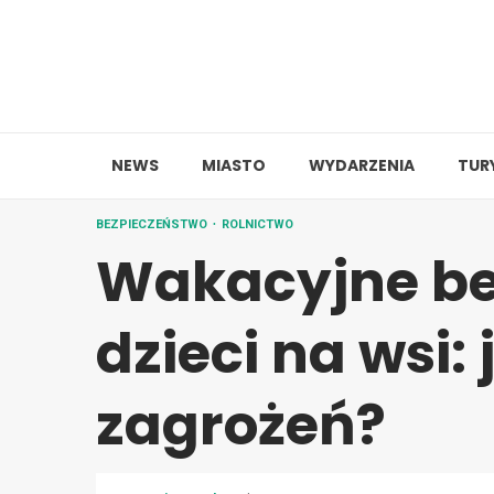
Skip
to
content
NEWS
MIASTO
WYDARZENIA
TUR
BEZPIECZEŃSTWO
ROLNICTWO
Wakacyjne be
dzieci na wsi:
zagrożeń?