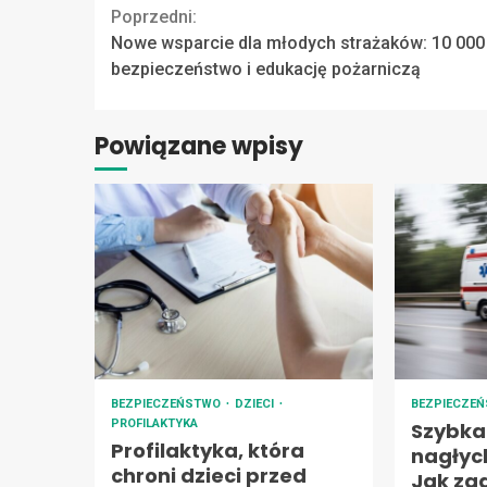
Continue
Poprzedni:
Nowe wsparcie dla młodych strażaków: 10 000 
Reading
bezpieczeństwo i edukację pożarniczą
Powiązane wpisy
BEZPIECZEŃSTWO
DZIECI
BEZPIECZE
PROFILAKTYKA
Szybka
Profilaktyka, która
nagłyc
chroni dzieci przed
Jak za