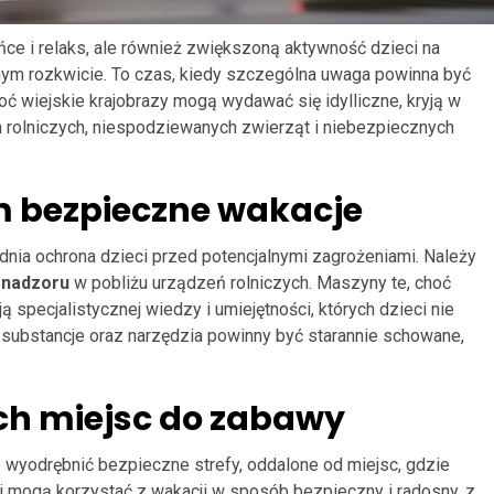
ńce i relaks, ale również zwiększoną aktywność dzieci na
łnym rozkwicie. To czas, kiedy szczególna uwaga powinna być
hoć wiejskie krajobrazy mogą wydawać się idylliczne, kryją w
rolniczych, niespodziewanych zwierząt i niebezpiecznych
m bezpieczne wakacje
ia ochrona dzieci przed potencjalnymi zagrożeniami. Należy
 nadzoru
w pobliżu urządzeń rolniczych. Maszyny te, choć
 specjalistycznej wiedzy i umiejętności, których dzieci nie
substancje oraz narzędzia powinny być starannie schowane,
ch miejsc do zabawy
wyodrębnić bezpieczne strefy, oddalone od miejsc, gdzie
i mogą korzystać z wakacji w sposób bezpieczny i radosny, z