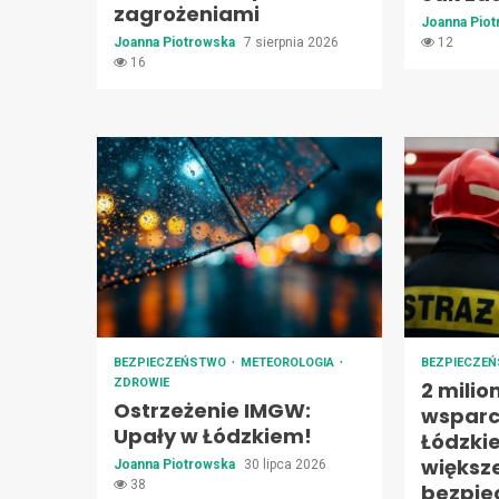
zagrożeniami
Joanna Pio
Joanna Piotrowska
7 sierpnia 2026
12
16
BEZPIECZEŃSTWO
METEOROLOGIA
BEZPIECZE
ZDROWIE
2 milio
Ostrzeżenie IMGW:
wsparc
Upały w Łódzkiem!
Łódzki
większ
Joanna Piotrowska
30 lipca 2026
38
bezpie