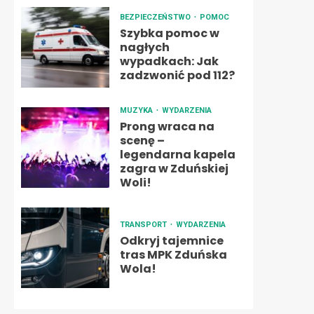
BEZPIECZEŃSTWO
POMOC
Szybka pomoc w
nagłych
wypadkach: Jak
zadzwonić pod 112?
MUZYKA
WYDARZENIA
Prong wraca na
scenę –
legendarna kapela
zagra w Zduńskiej
Woli!
TRANSPORT
WYDARZENIA
Odkryj tajemnice
tras MPK Zduńska
Wola!