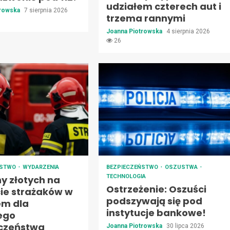
udziałem czterech aut i
trowska
7 sierpnia 2026
trzema rannymi
Joanna Piotrowska
4 sierpnia 2026
26
ŃSTWO
WYDARZENIA
BEZPIECZEŃSTWO
OSZUSTWA
TECHNOLOGIA
ny złotych na
Ostrzeżenie: Oszuści
ie strażaków w
podszywają się pod
em dla
instytucje bankowe!
ego
czeństwa
Joanna Piotrowska
30 lipca 2026