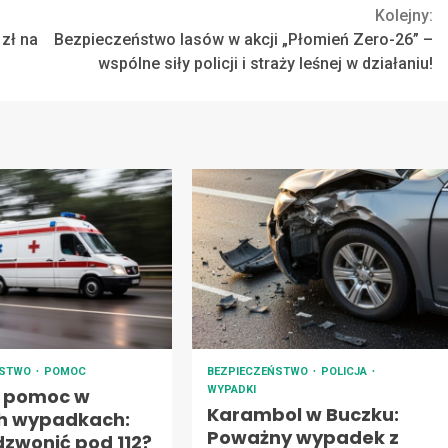
Kolejny:
zł na
Bezpieczeństwo lasów w akcji „Płomień Zero-26” –
wspólne siły policji i straży leśnej w działaniu!
ŃSTWO
POMOC
BEZPIECZEŃSTWO
POLICJA
WYPADKI
 pomoc w
Karambol w Buczku:
h wypadkach:
Poważny wypadek z
dzwonić pod 112?