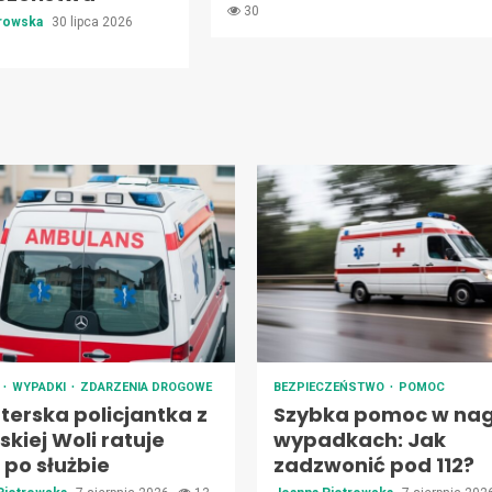
30
trowska
30 lipca 2026
A
WYPADKI
ZDARZENIA DROGOWE
BEZPIECZEŃSTWO
POMOC
terska policjantka z
Szybka pomoc w nag
kiej Woli ratuje
wypadkach: Jak
 po służbie
zadzwonić pod 112?