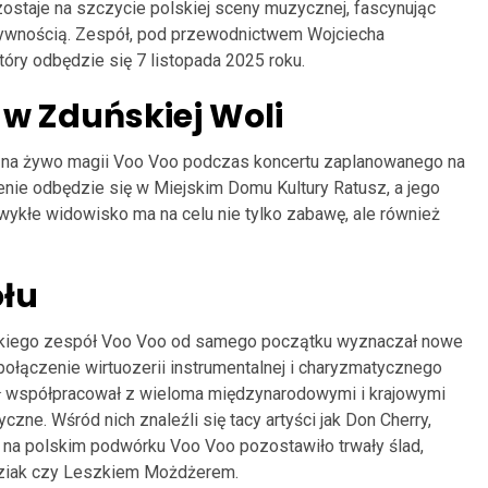
zostaje na szczycie polskiej sceny muzycznej, fascynując
tywnością. Zespół, pod przewodnictwem Wojciecha
óry odbędzie się 7 listopada 2025 roku.
w Zduńskiej Woli
ć na żywo magii Voo Voo podczas koncertu zaplanowanego na
enie odbędzie się w Miejskim Domu Kultury Ratusz, a jego
ykłe widowisko ma na celu nie tylko zabawę, ale również
ołu
skiego zespół Voo Voo od samego początku wyznaczał nowe
połączenie wirtuozerii instrumentalnej i charyzmatycznego
ł współpracował z wieloma międzynarodowymi i krajowymi
ne. Wśród nich znaleźli się tacy artyści jak Don Cherry,
na polskim podwórku Voo Voo pozostawiło trwały ślad,
ziak czy Leszkiem Możdżerem.