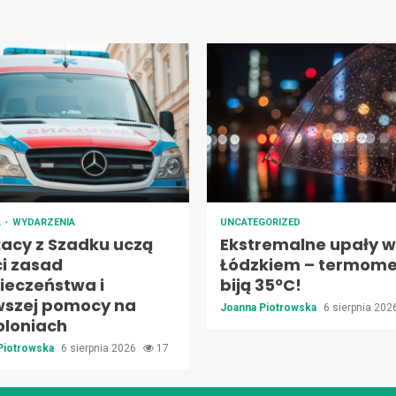
A
WYDARZENIA
UNCATEGORIZED
żacy z Szadku uczą
Ekstremalne upały w
ci zasad
Łódzkiem – termome
ieczeństwa i
biją 35ºC!
wszej pomocy na
Joanna Piotrowska
6 sierpnia 20
oloniach
Piotrowska
6 sierpnia 2026
17