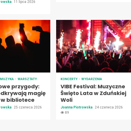
trowska
11 lipca 2026
MUZYKA
WARSZTATY
KONCERTY
WYDARZENIA
owe przygody:
VIBE Festival: Muzyczne
 odkrywają magię
Święto Lata w Zduńskiej
w bibliotece
Woli
trowska
25 czerwca 2026
Joanna Piotrowska
24 czerwca 2026
89