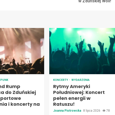
w Zduńskiej Woli!
PUNK
KONCERTY
WYDARZENIA
nd Rump
Rytmy Ameryki
a do Zduńskiej
Południowej: Koncert
 sportowe
pełen energii w
ia i koncerty na
Ratuszu!
Joanna Piotrowska
8 lipca 2026
78