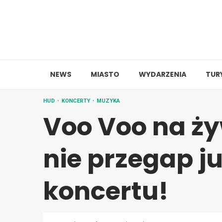
Skip
to
content
NEWS
MIASTO
WYDARZENIA
TUR
HUD
KONCERTY
MUZYKA
Voo Voo na ży
nie przegap j
koncertu!