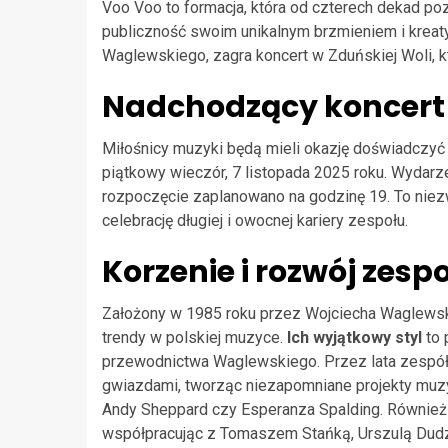
Voo Voo to formacja, która od czterech dekad po
publiczność swoim unikalnym brzmieniem i krea
Waglewskiego, zagra koncert w Zduńskiej Woli, kt
Nadchodzący koncert 
Miłośnicy muzyki będą mieli okazję doświadczy
piątkowy wieczór, 7 listopada 2025 roku. Wydarz
rozpoczęcie zaplanowano na godzinę 19. To niezw
celebrację długiej i owocnej kariery zespołu.
Korzenie i rozwój zesp
Założony w 1985 roku przez Wojciecha Waglew
trendy w polskiej muzyce.
Ich wyjątkowy styl
to 
przewodnictwa Waglewskiego. Przez lata zespó
gwiazdami, tworząc niezapomniane projekty muzycz
Andy Sheppard czy Esperanza Spalding. Również 
współpracując z Tomaszem Stańką, Urszulą Dud