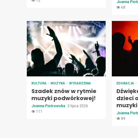
72
Joanna Pio
68
KULTURA
MUZYKA
WYDARZENIA
EDUKACJA
Szadek znów w rytmie
Dźwięk
muzyki podwórkowej!
dzieci
muzyki 
Joanna Piotrowska
3 lipca 2026
111
Joanna Pio
89