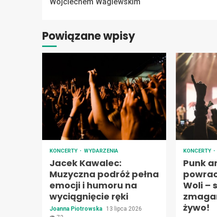
Reading
Wojciechem Waglewskim
Powiązane wpisy
KONCERTY
WYDARZENIA
KONCERTY
Jacek Kawalec:
Punk a
Muzyczna podróż pełna
powrac
emocji i humoru na
Woli –
wyciągnięcie ręki
zmagan
żywo!
Joanna Piotrowska
13 lipca 2026