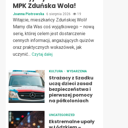
MPK Zduńska Wola!
Joanna Piotrowska
6 sierpnia 2026
19
Witajcie, mieszkańcy Zduńskiej Woli!
Mamy dla Was coś wyjątkowego – nową
serię, której celem jest dostarczenie
cennych informacji, angażujących quizów
oraz praktycznych wskazówek, jak
uczynić...
Czytaj dalej
KULTURA
WYDARZENIA
Strażacy z Szadku
uczą dzieci zasad
bezpieczeństwa i
pierwszej pomocy
na półkoloniach
UNCATEGORIZED
Ekstremalne upały
w Łódzkiem –