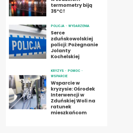
termometry biją
35ºC!
POLICJA
WYDARZENIA
Serce
zduńskowolskiej
policji: Pożegnanie
Jolanty
Kochelskiej
KRYZYS
POMOC
WSPARCIE
Wsparcie w
kryzysie: Ośrodek
Interwencji w
Zduńskiej Woli na
ratunek
mieszkańcom