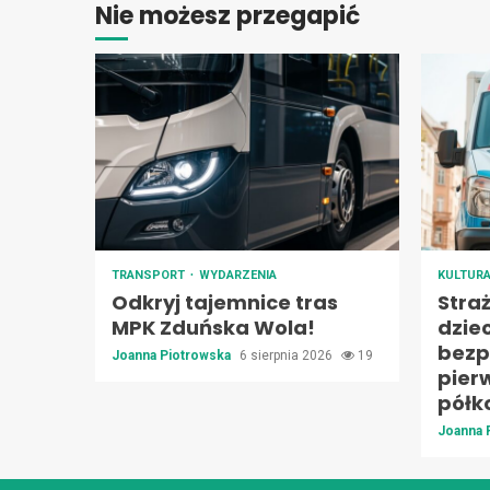
Nie możesz przegapić
TRANSPORT
WYDARZENIA
KULTUR
Odkryj tajemnice tras
Stra
MPK Zduńska Wola!
dzie
bezp
Joanna Piotrowska
6 sierpnia 2026
19
pier
półk
Joanna 