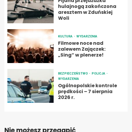
Pijana przejażdżka
hulajnogą zakończona
aresztem w Zduńskiej
Woli
KULTURA
WYDARZENIA
Filmowe noce nad
zalewem Zajączek:
„Sing” w plenerze!
BEZPIECZEŃSTWO
POLICJA
WYDARZENIA
Ogólnopolskie kontrole
prędkości – 7 sierpnia
2026 r.
Nie możesz przegapić