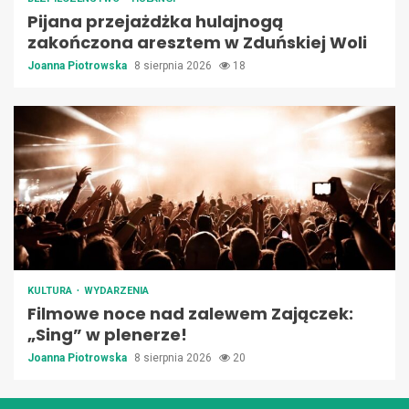
Pijana przejażdżka hulajnogą
zakończona aresztem w Zduńskiej Woli
Joanna Piotrowska
8 sierpnia 2026
18
KULTURA
WYDARZENIA
Filmowe noce nad zalewem Zajączek:
„Sing” w plenerze!
Joanna Piotrowska
8 sierpnia 2026
20