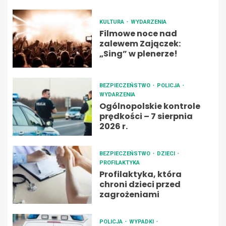
KULTURA
WYDARZENIA
Filmowe noce nad
zalewem Zajączek:
„Sing” w plenerze!
BEZPIECZEŃSTWO
POLICJA
WYDARZENIA
Ogólnopolskie kontrole
prędkości – 7 sierpnia
2026 r.
BEZPIECZEŃSTWO
DZIECI
PROFILAKTYKA
Profilaktyka, która
chroni dzieci przed
zagrożeniami
POLICJA
WYPADKI