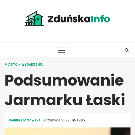
Skip
to
content
PRIMARY
MENU
MIASTO
WYDARZENIA
Podsumowanie
Jarmarku Łaski
Joanna Piotrowska
6 czerwca 2022
1295