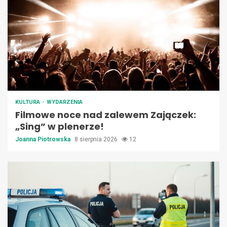
KULTURA
WYDARZENIA
Filmowe noce nad zalewem Zajączek:
„Sing” w plenerze!
Joanna Piotrowska
8 sierpnia 2026
12