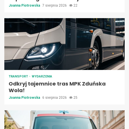
Joanna Piotrowska
7 sierpnia 2026
22
TRANSPORT
WYDARZENIA
Odkryj tajemnice tras MPK Zduńska
Wola!
Joanna Piotrowska
6 sierpnia 2026
25