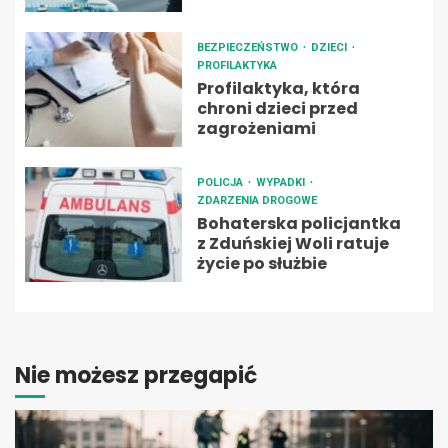
BEZPIECZEŃSTWO
DZIECI
PROFILAKTYKA
Profilaktyka, która
chroni dzieci przed
zagrożeniami
POLICJA
WYPADKI
ZDARZENIA DROGOWE
Bohaterska policjantka
z Zduńskiej Woli ratuje
życie po służbie
Nie możesz przegapić