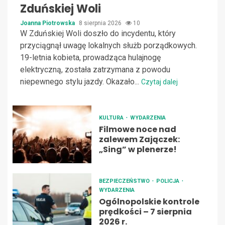
Zduńskiej Woli
Joanna Piotrowska
8 sierpnia 2026
10
W Zduńskiej Woli doszło do incydentu, który
przyciągnął uwagę lokalnych służb porządkowych.
19-letnia kobieta, prowadząca hulajnogę
elektryczną, została zatrzymana z powodu
niepewnego stylu jazdy. Okazało...
Czytaj dalej
KULTURA
WYDARZENIA
Filmowe noce nad
zalewem Zajączek:
„Sing” w plenerze!
BEZPIECZEŃSTWO
POLICJA
WYDARZENIA
Ogólnopolskie kontrole
prędkości – 7 sierpnia
2026 r.