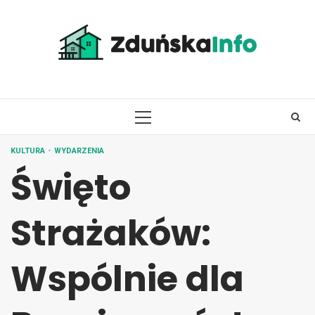
Skip
to
content
PRIMARY
MENU
KULTURA
WYDARZENIA
Święto
Strażaków:
Wspólnie dla