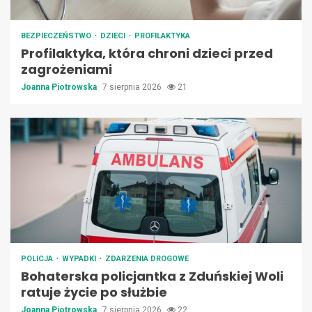
BEZPIECZEŃSTWO
DZIECI
PROFILAKTYKA
Profilaktyka, która chroni dzieci przed
zagrożeniami
Joanna Piotrowska
7 sierpnia 2026
21
POLICJA
WYPADKI
ZDARZENIA DROGOWE
Bohaterska policjantka z Zduńskiej Woli
ratuje życie po służbie
Joanna Piotrowska
7 sierpnia 2026
22