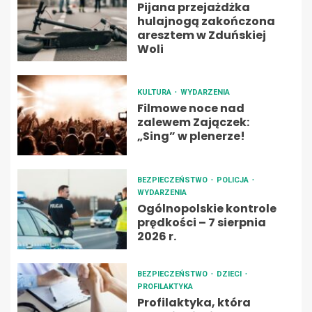
Pijana przejażdżka
hulajnogą zakończona
aresztem w Zduńskiej
Woli
KULTURA
WYDARZENIA
Filmowe noce nad
zalewem Zajączek:
„Sing” w plenerze!
BEZPIECZEŃSTWO
POLICJA
WYDARZENIA
Ogólnopolskie kontrole
prędkości – 7 sierpnia
2026 r.
BEZPIECZEŃSTWO
DZIECI
PROFILAKTYKA
Profilaktyka, która