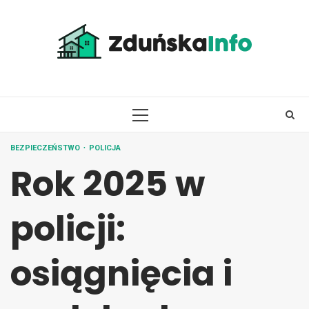
Skip
to
content
PRIMARY
MENU
BEZPIECZEŃSTWO
POLICJA
Rok 2025 w
policji:
osiągnięcia i