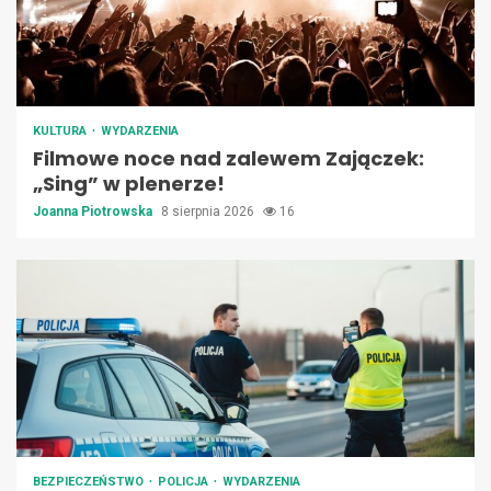
KULTURA
WYDARZENIA
Filmowe noce nad zalewem Zajączek:
„Sing” w plenerze!
Joanna Piotrowska
8 sierpnia 2026
16
BEZPIECZEŃSTWO
POLICJA
WYDARZENIA