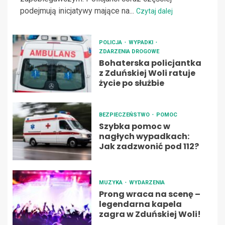
podejmują inicjatywy mające na...
Czytaj dalej
POLICJA
WYPADKI
ZDARZENIA DROGOWE
Bohaterska policjantka
z Zduńskiej Woli ratuje
życie po służbie
BEZPIECZEŃSTWO
POMOC
Szybka pomoc w
nagłych wypadkach:
Jak zadzwonić pod 112?
MUZYKA
WYDARZENIA
Prong wraca na scenę –
legendarna kapela
zagra w Zduńskiej Woli!