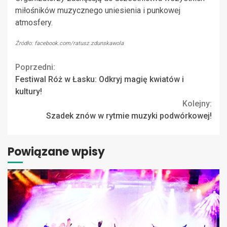
miłośników muzycznego uniesienia i punkowej
atmosfery.
Źródło: facebook.com/ratusz.zdunskawola
Continue
Poprzedni:
Festiwal Róż w Łasku: Odkryj magię kwiatów i
Reading
kultury!
Kolejny:
Szadek znów w rytmie muzyki podwórkowej!
Powiązane wpisy