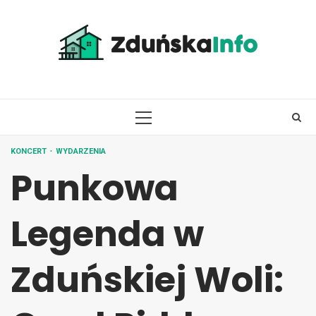
Skip
to
content
PRIMARY
MENU
KONCERT
WYDARZENIA
Punkowa
Legenda w
Zduńskiej Woli: