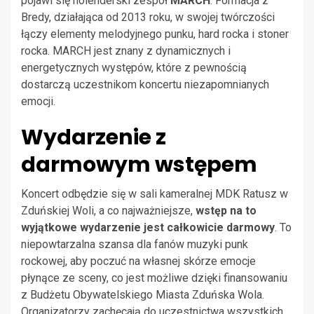
pojawi się holenderski zespół
MARCH
. Formacja z
Bredy, działająca od 2013 roku, w swojej twórczości
łączy elementy melodyjnego punku, hard rocka i stoner
rocka. MARCH jest znany z dynamicznych i
energetycznych występów, które z pewnością
dostarczą uczestnikom koncertu niezapomnianych
emocji.
Wydarzenie z
darmowym wstępem
Koncert odbędzie się w sali kameralnej MDK Ratusz w
Zduńskiej Woli, a co najważniejsze,
wstęp na to
wyjątkowe wydarzenie jest całkowicie darmowy
. To
niepowtarzalna szansa dla fanów muzyki punk
rockowej, aby poczuć na własnej skórze emocje
płynące ze sceny, co jest możliwe dzięki finansowaniu
z Budżetu Obywatelskiego Miasta Zduńska Wola.
Organizatorzy zachęcają do uczestnictwa wszystkich