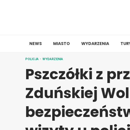
Skip
to
content
NEWS
MIASTO
WYDARZENIA
TUR
POLICJA
WYDARZENIA
Pszczółki z pr
Zduńskiej Woli
bezpieczeńst