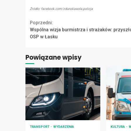
Źródło: facebook.com/zdunskawola.policja
Continue
Poprzedni:
Wspólna wizja burmistrza i strażaków: przyszł
Reading
OSP w Łasku
Powiązane wpisy
TRANSPORT
WYDARZENIA
KULTURA
W