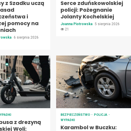
cy z Szadku uczą
Serce zduńskowolskiej
zasad
policji: Pożegnanie
czeństwa i
Jolanty Kochelskiej
zej pomocy na
Joanna Piotrowska
5 sierpnia 2026
oniach
21
trowska
6 sierpnia 2026
YPADKI
BEZPIECZEŃSTWO
POLICJA
WYPADKI
 busa z drezyną
Karambol w Buczku:
kiej Woli: