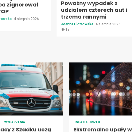
Poważny wypadek z
ca zignorował
udziałem czterech aut i
TOP
trzema rannymi
trowska
4 sierpnia 2026
Joanna Piotrowska
4 sierpnia 2026
19
A
WYDARZENIA
UNCATEGORIZED
żacy z Szadku uczą
Ekstremalne upały w