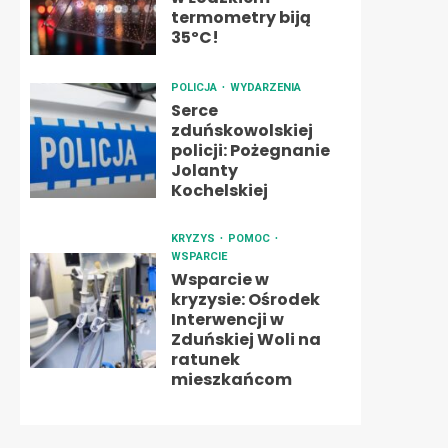
termometry biją
35ºC!
POLICJA
WYDARZENIA
Serce
zduńskowolskiej
policji: Pożegnanie
Jolanty
Kochelskiej
KRYZYS
POMOC
WSPARCIE
Wsparcie w
kryzysie: Ośrodek
Interwencji w
Zduńskiej Woli na
ratunek
mieszkańcom