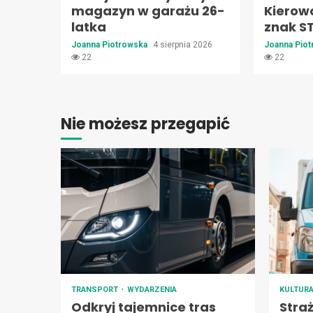
magazyn w garażu 26-
Kierow
latka
znak S
Joanna Piotrowska
4 sierpnia 2026
Joanna Pio
22
22
Nie możesz przegapić
TRANSPORT
WYDARZENIA
KULTUR
Odkryj tajemnice tras
Stra