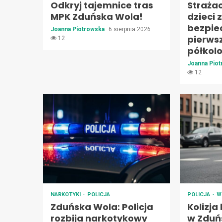
Odkryj tajemnice tras
Straża
MPK Zduńska Wola!
dzieci 
bezpie
Joanna Piotrowska
6 sierpnia 2026
pierws
12
półkol
Joanna Pio
12
NARKOTYKI
POLICJA
POLICJA
W
Zduńska Wola: Policja
Kolizja
rozbija narkotykowy
w Zduńs