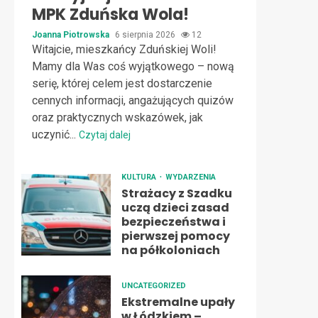
MPK Zduńska Wola!
Joanna Piotrowska
6 sierpnia 2026
12
Witajcie, mieszkańcy Zduńskiej Woli!
Mamy dla Was coś wyjątkowego – nową
serię, której celem jest dostarczenie
cennych informacji, angażujących quizów
oraz praktycznych wskazówek, jak
uczynić...
Czytaj dalej
KULTURA
WYDARZENIA
Strażacy z Szadku
uczą dzieci zasad
bezpieczeństwa i
pierwszej pomocy
na półkoloniach
UNCATEGORIZED
Ekstremalne upały
w Łódzkiem –