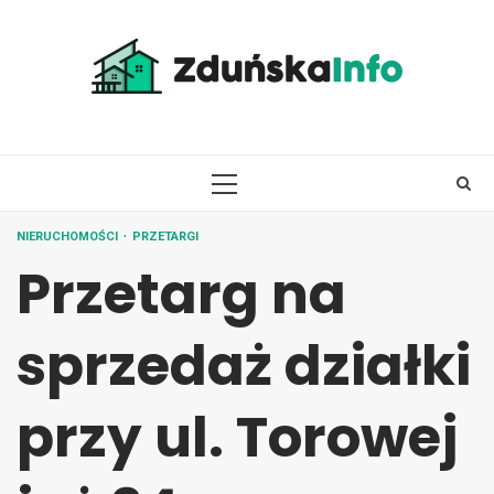
Skip
to
content
PRIMARY
MENU
NIERUCHOMOŚCI
PRZETARGI
Przetarg na
sprzedaż działki
przy ul. Torowej