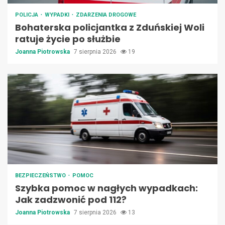
POLICJA
WYPADKI
ZDARZENIA DROGOWE
Bohaterska policjantka z Zduńskiej Woli
ratuje życie po służbie
Joanna Piotrowska
7 sierpnia 2026
19
BEZPIECZEŃSTWO
POMOC
Szybka pomoc w nagłych wypadkach:
Jak zadzwonić pod 112?
Joanna Piotrowska
7 sierpnia 2026
13