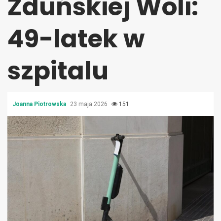
Zduńskiej Woli:
49-latek w
szpitalu
Joanna Piotrowska
23 maja 2026
151