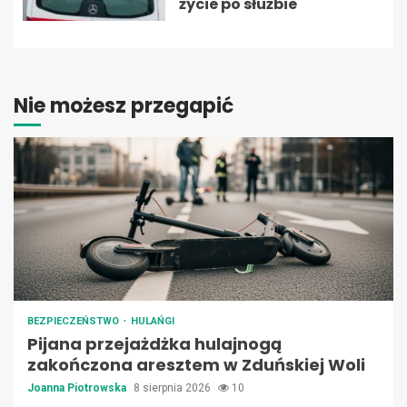
życie po służbie
Nie możesz przegapić
BEZPIECZEŃSTWO
HULAŃGI
Pijana przejażdżka hulajnogą
zakończona aresztem w Zduńskiej Woli
Joanna Piotrowska
8 sierpnia 2026
10