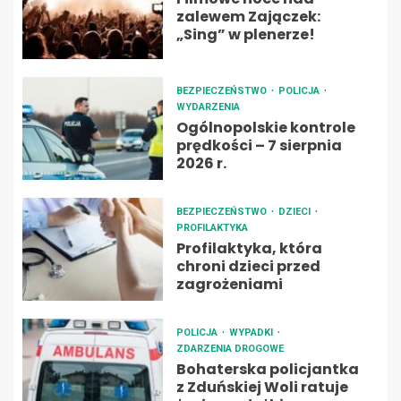
zalewem Zajączek:
„Sing” w plenerze!
BEZPIECZEŃSTWO
POLICJA
WYDARZENIA
Ogólnopolskie kontrole
prędkości – 7 sierpnia
2026 r.
BEZPIECZEŃSTWO
DZIECI
PROFILAKTYKA
Profilaktyka, która
chroni dzieci przed
zagrożeniami
POLICJA
WYPADKI
ZDARZENIA DROGOWE
Bohaterska policjantka
z Zduńskiej Woli ratuje