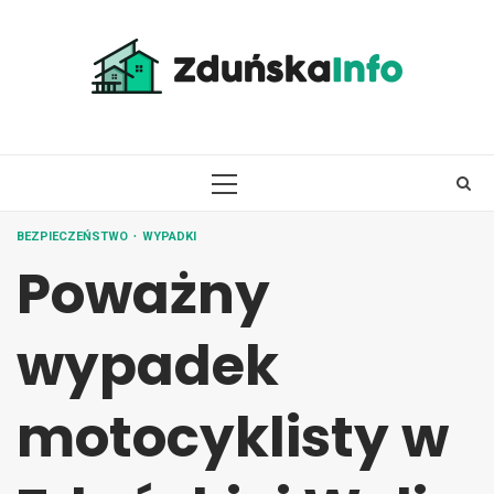
Skip
to
content
PRIMARY
MENU
BEZPIECZEŃSTWO
WYPADKI
Poważny
wypadek
motocyklisty w