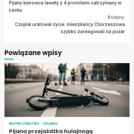
Pijany kierowca lawety z 4 promilami zatrzymany w
Reading
Łasku
Kolejny:
Czujnik uratował życie: mieszkańcy Chorzeszowa
szybko zareagowali na pożar
Powiązane wpisy
BEZPIECZEŃSTWO
HULAŃGI
Pijana przejażdżka hulajnogą