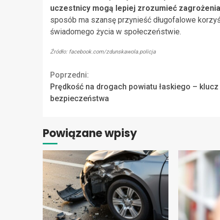
uczestnicy mogą lepiej zrozumieć zagrożenia i
sposób ma szansę przynieść długofalowe korzyś
świadomego życia w społeczeństwie.
Źródło: facebook.com/zdunskawola.policja
Continue
Poprzedni:
Prędkość na drogach powiatu łaskiego – klucz
Reading
bezpieczeństwa
Powiązane wpisy