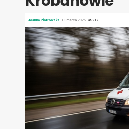
Krobanowie
Joanna Piotrowska
18 marca 2026
217