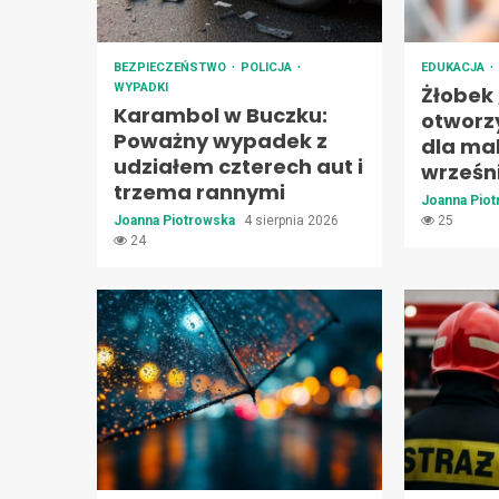
BEZPIECZEŃSTWO
POLICJA
EDUKACJA
WYPADKI
Żłobek
Karambol w Buczku:
otworz
Poważny wypadek z
dla ma
udziałem czterech aut i
wrześn
trzema rannymi
Joanna Pio
Joanna Piotrowska
4 sierpnia 2026
25
24