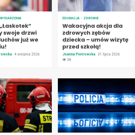
WYDARZENIA
EDUKACJA
ZDROWIE
 „Łaskotek”
Wakacyjna akcja dla
y swoje drzwi
zdrowych zębów
luchów już we
dziecka – umów wizytę
iu!
przed szkołą!
trowska
4 sierpnia 2026
Joanna Piotrowska
31 lipca 2026
38