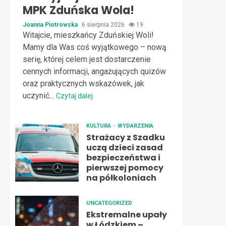
MPK Zduńska Wola!
Joanna Piotrowska
6 sierpnia 2026
19
Witajcie, mieszkańcy Zduńskiej Woli!
Mamy dla Was coś wyjątkowego – nową
serię, której celem jest dostarczenie
cennych informacji, angażujących quizów
oraz praktycznych wskazówek, jak
uczynić...
Czytaj dalej
KULTURA
WYDARZENIA
Strażacy z Szadku
uczą dzieci zasad
bezpieczeństwa i
pierwszej pomocy
na półkoloniach
UNCATEGORIZED
Ekstremalne upały
w Łódzkiem –