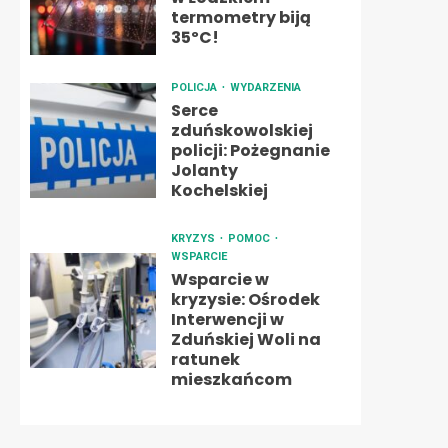
termometry biją
35ºC!
POLICJA
WYDARZENIA
Serce
zduńskowolskiej
policji: Pożegnanie
Jolanty
Kochelskiej
KRYZYS
POMOC
WSPARCIE
Wsparcie w
kryzysie: Ośrodek
Interwencji w
Zduńskiej Woli na
ratunek
mieszkańcom