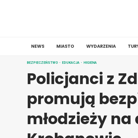
Skip
to
content
NEWS
MIASTO
WYDARZENIA
TUR
BEZPIECZEŃSTWO
EDUKACJA
HIGIENA
Policjanci z Z
promują bezp
młodzieży na 