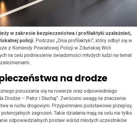
ży w zakresie bezpieczeństwa i profilaktyki uzależnień,
kalnej policji.
Podczas „Dnia profilaktyki”, który odbył się w
sze z Komendy Powiatowej Policji w Zduńskiej Woli
ych na celu podniesienie świadomości młodych ludzi na temat
ależnieniami.
pieczeństwa na drodze
cznego poruszania się na rowerze oraz odpowiedniego
a Drodze – Patrz i Słuchaj”. Zwrócono uwagę na znaczenie
ictwa w ruchu drogowym. Przypomniano podstawowe przepisy,
potencjalnych zagrożeń. Takie działania mają na celu nie tylko
anie odpowiedzialnych postaw wśród młodych uczestników