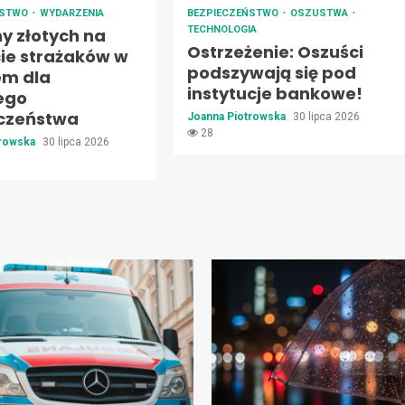
ŃSTWO
WYDARZENIA
BEZPIECZEŃSTWO
OSZUSTWA
TECHNOLOGIA
ny złotych na
Ostrzeżenie: Oszuści
ie strażaków w
podszywają się pod
em dla
instytucje bankowe!
ego
czeństwa
Joanna Piotrowska
30 lipca 2026
28
trowska
30 lipca 2026