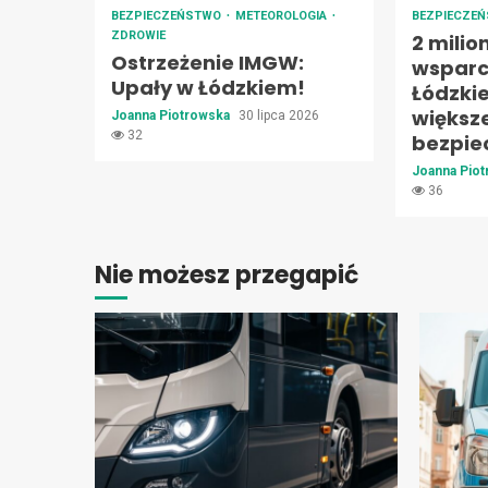
BEZPIECZEŃSTWO
METEOROLOGIA
BEZPIECZE
ZDROWIE
2 milio
Ostrzeżenie IMGW:
wsparc
Upały w Łódzkiem!
Łódzki
większ
Joanna Piotrowska
30 lipca 2026
32
bezpie
Joanna Pio
36
Nie możesz przegapić