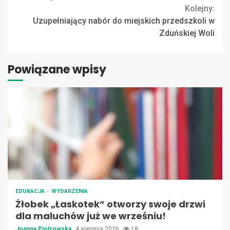
Kolejny:
Uzupełniający nabór do miejskich przedszkoli w
Zduńskiej Woli
Powiązane wpisy
EDUKACJA
WYDARZENIA
Żłobek „Łaskotek” otworzy swoje drzwi
dla maluchów już we wrześniu!
Joanna Piotrowska
4 sierpnia 2026
18