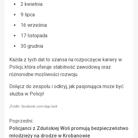
2 kwietnia
9 lipca
16 września
17 listopada
30 grudnia
Każda z tych dat to szansa na rozpoczęcie kariery w
Policji, która oferuje stabilność zawodową oraz
różnorodne możliwości rozwoju.
Dołącz do zespołu i odkryj, jak pasjonująca może być
służba w Policji!
Źródło: facebook.com/kpp.lask
Continue
Poprzedni:
Policjanci z Zduńskiej Woli promują bezpieczeństwo
Reading
młodzieży na drodze w Krobanowie