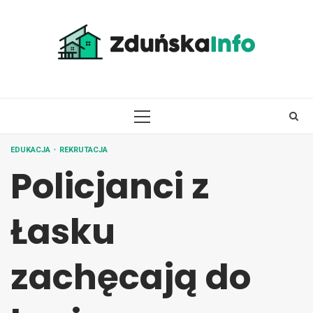
Skip
to
content
PRIMARY
MENU
EDUKACJA
REKRUTACJA
Policjanci z
Łasku
zachęcają do