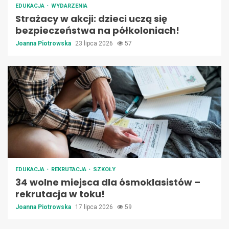
EDUKACJA
WYDARZENIA
Strażacy w akcji: dzieci uczą się
bezpieczeństwa na półkoloniach!
Joanna Piotrowska
23 lipca 2026
57
EDUKACJA
REKRUTACJA
SZKOŁY
34 wolne miejsca dla ósmoklasistów –
rekrutacja w toku!
Joanna Piotrowska
17 lipca 2026
59