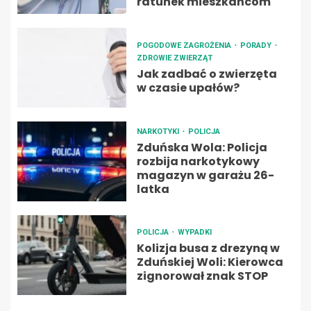
ratunek mieszkańcom
POGODOWE ZAGROŻENIA
PORADY
ZDROWIE ZWIERZĄT
Jak zadbać o zwierzęta
w czasie upałów?
NARKOTYKI
POLICJA
Zduńska Wola: Policja
rozbija narkotykowy
magazyn w garażu 26-
latka
POLICJA
WYPADKI
Kolizja busa z drezyną w
Zduńskiej Woli: Kierowca
zignorował znak STOP