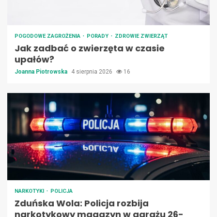
POGODOWE ZAGROŻENIA
PORADY
ZDROWIE ZWIERZĄT
Jak zadbać o zwierzęta w czasie
upałów?
Joanna Piotrowska
4 sierpnia 2026
16
NARKOTYKI
POLICJA
Zduńska Wola: Policja rozbija
narkotykowy magazyn w garażu 26-