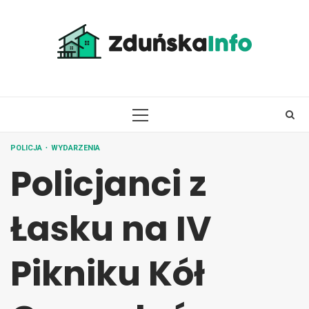
Skip
to
content
PRIMARY
MENU
POLICJA
WYDARZENIA
Policjanci z
Łasku na IV
Pikniku Kół