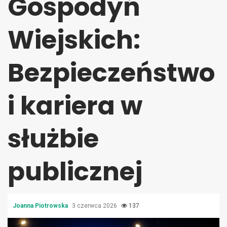
Gospodyń
Wiejskich:
Bezpieczeństwo
i kariera w
służbie
publicznej
Joanna Piotrowska
3 czerwca 2026
137