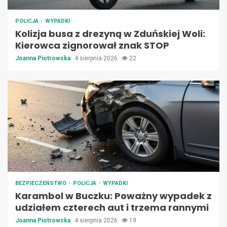
POLICJA
WYPADKI
Kolizja busa z drezyną w Zduńskiej Woli:
Kierowca zignorował znak STOP
Joanna Piotrowska
4 sierpnia 2026
22
BEZPIECZEŃSTWO
POLICJA
WYPADKI
Karambol w Buczku: Poważny wypadek z
udziałem czterech aut i trzema rannymi
Joanna Piotrowska
4 sierpnia 2026
19