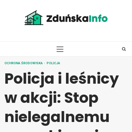
Skip
to
content
PRIMARY
MENU
OCHRONA ŚRODOWISKA
POLICJA
Policja i leśnicy
w akcji: Stop
nielegalnemu