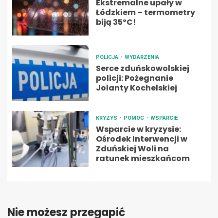
Ekstremalne upały w
Łódzkiem – termometry
biją 35ºC!
POLICJA
WYDARZENIA
Serce zduńskowolskiej
policji: Pożegnanie
Jolanty Kochelskiej
KRYZYS
POMOC
WSPARCIE
Wsparcie w kryzysie:
Ośrodek Interwencji w
Zduńskiej Woli na
ratunek mieszkańcom
Nie możesz przegapić