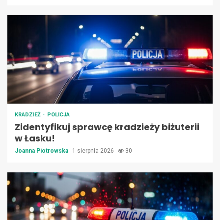
KRADZIEŻ
POLICJA
Zidentyfikuj sprawcę kradzieży biżuterii
w Łasku!
Joanna Piotrowska
1 sierpnia 2026
30