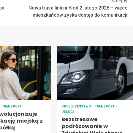
Kolejny:
 od
Nowa trasa linii nr 5 od 2 lutego 2026 – więcej
mieszkańców zyska dostęp do komunikacji!
TRANSPORT
SPOŁECZEŃSTWO
TRANSPORT
USŁUGI
wolucjonizuje
Bezstresowe
kację miejską z
podróżowanie w
półką
Zduńskiej Woli: skasuj