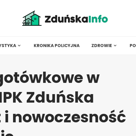
YSTYKA
KRONIKA POLICYJNA
ZDROWIE
PO
zgotówkowe w
MPK Zduńska
 i nowoczesność