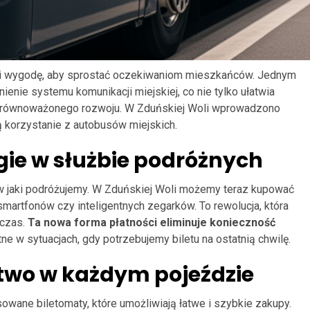
i wygodę, aby sprostać oczekiwaniom mieszkańców. Jednym
ienie systemu komunikacji miejskiej, co nie tylko ułatwia
o zrównoważonego rozwoju. W Zduńskiej Woli wprowadzono
ą korzystanie z autobusów miejskich.
ie w służbie podróżnych
 w jaki podróżujemy. W Zduńskiej Woli możemy teraz kupować
smartfonów czy inteligentnych zegarków. To rewolucja, która
 czas.
Ta nowa forma płatności eliminuje konieczność
tne w sytuacjach, gdy potrzebujemy biletu na ostatnią chwilę.
stwo w każdym pojeździe
ane biletomaty, które umożliwiają łatwe i szybkie zakupy.