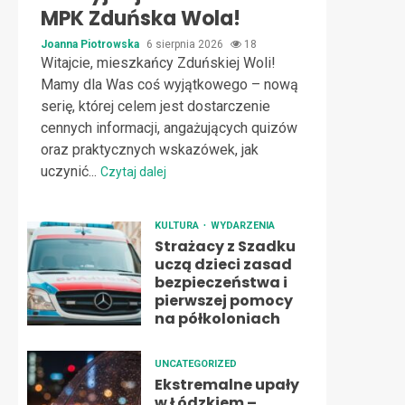
MPK Zduńska Wola!
Joanna Piotrowska
6 sierpnia 2026
18
Witajcie, mieszkańcy Zduńskiej Woli!
Mamy dla Was coś wyjątkowego – nową
serię, której celem jest dostarczenie
cennych informacji, angażujących quizów
oraz praktycznych wskazówek, jak
uczynić...
Czytaj dalej
KULTURA
WYDARZENIA
Strażacy z Szadku
uczą dzieci zasad
bezpieczeństwa i
pierwszej pomocy
na półkoloniach
UNCATEGORIZED
Ekstremalne upały
w Łódzkiem –