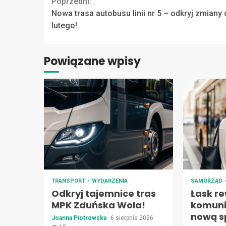
Continue
Poprzedni:
Nowa trasa autobusu linii nr 5 – odkryj zmiany
Reading
lutego!
Powiązane wpisy
TRANSPORT
WYDARZENIA
SAMORZĄD
Odkryj tajemnice tras
Łask re
MPK Zduńska Wola!
komuni
nową s
Joanna Piotrowska
6 sierpnia 2026