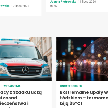
Joanna Piotrowska
11 lipca 2026
trowska
17 lipca 2026
76
A
WYDARZENIA
UNCATEGORIZED
żacy z Szadku uczą
Ekstremalne upały w
ci zasad
Łódzkiem – termome
ieczeństwa i
biją 35ºC!