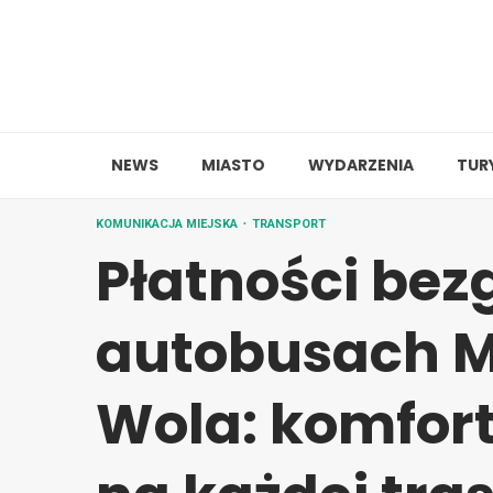
Skip
to
content
NEWS
MIASTO
WYDARZENIA
TUR
KOMUNIKACJA MIEJSKA
TRANSPORT
Płatności be
autobusach 
Wola: komfort