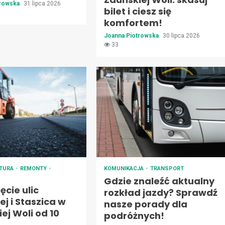
trowska
31 lipca 2026
bilet i ciesz się
komfortem!
Joanna Piotrowska
30 lipca 2026
33
KTURA
REMONTY
KOMUNIKACJA
TRANSPORT
Gdzie znaleźć aktualny
cie ulic
rozkład jazdy? Sprawdź
j i Staszica w
nasze porady dla
ej Woli od 10
podróżnych!