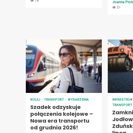
18
Joanna Pio
31
KOLEJ
TRANSPORT
WYDARZENIA
INFRASTRU
TRANSPORT
Szadek odzyskuje
Zamknię
połączenia kolejowe –
Jodłowe
Nowa era transportu
Zduński
od grudnia 2026!
lipca