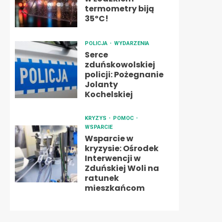
termometry biją
35ºC!
POLICJA
WYDARZENIA
Serce
zduńskowolskiej
policji: Pożegnanie
Jolanty
Kochelskiej
KRYZYS
POMOC
WSPARCIE
Wsparcie w
kryzysie: Ośrodek
Interwencji w
Zduńskiej Woli na
ratunek
mieszkańcom