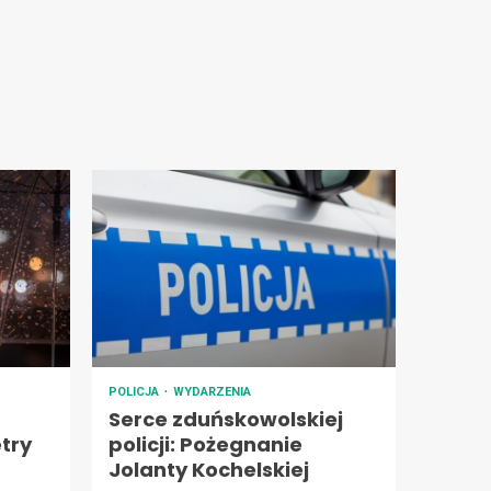
POLICJA
WYDARZENIA
Serce zduńskowolskiej
try
policji: Pożegnanie
Jolanty Kochelskiej