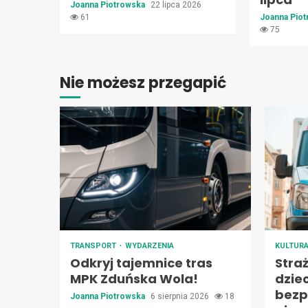
Joanna Piotrowska
22 lipca 2026
61
Joanna Pio
75
Nie możesz przegapić
TRANSPORT
WYDARZENIA
KULTUR
Odkryj tajemnice tras
Stra
MPK Zduńska Wola!
dzie
bezp
Joanna Piotrowska
6 sierpnia 2026
18