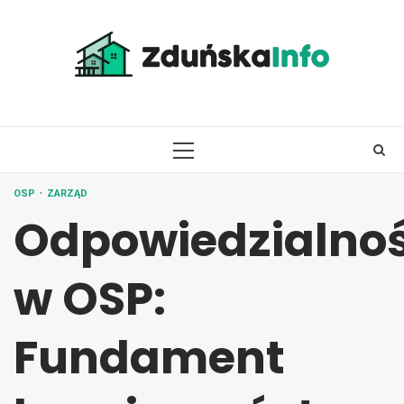
Skip
to
content
PRIMARY
MENU
OSP
ZARZĄD
Odpowiedzialno
w OSP:
Fundament