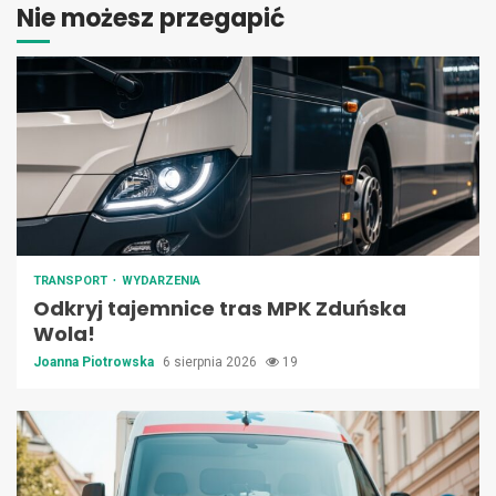
Nie możesz przegapić
TRANSPORT
WYDARZENIA
Odkryj tajemnice tras MPK Zduńska
Wola!
Joanna Piotrowska
6 sierpnia 2026
19