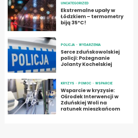
UNCATEGORIZED
Ekstremalne upały w
Łódzkiem – termometry
biją 35ºC!
POLICJA
WYDARZENIA
Serce zduńskowolskiej
policji: Pożegnanie
Jolanty Kochelskiej
KRYZYS
POMOC
WSPARCIE
Wsparcie w kryzysie:
Ośrodek Interwencji w
Zduńskiej Woli na
ratunek mieszkańcom