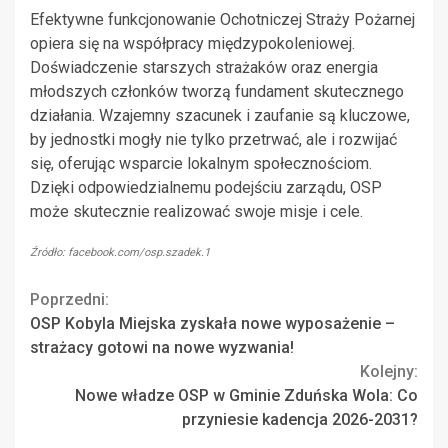
Efektywne funkcjonowanie Ochotniczej Straży Pożarnej
opiera się na współpracy międzypokoleniowej.
Doświadczenie starszych strażaków oraz energia
młodszych członków tworzą fundament skutecznego
działania. Wzajemny szacunek i zaufanie są kluczowe,
by jednostki mogły nie tylko przetrwać, ale i rozwijać
się, oferując wsparcie lokalnym społecznościom.
Dzięki odpowiedzialnemu podejściu zarządu, OSP
może skutecznie realizować swoje misje i cele.
Źródło: facebook.com/osp.szadek.1
Continue
Poprzedni:
OSP Kobyla Miejska zyskała nowe wyposażenie –
Reading
strażacy gotowi na nowe wyzwania!
Kolejny:
Nowe władze OSP w Gminie Zduńska Wola: Co
przyniesie kadencja 2026-2031?