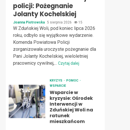
policji: Pożegnanie
Jolanty Kochelskiej
Joanna Piotrowska
5 sierpnia 2026
15
W Zduńskiej Woli, pod koniec lipca 2026
roku, odbyło się wyjątkowe wydarzenie.
Komenda Powiatowa Policji
zorganizowała uroczyste pożegnanie dla
Pani Jolanty Kochelskiej, wieloletniej
pracownicy cywilnej,...
Czytaj dalej
KRYZYS
POMOC
WSPARCIE
Wsparcie w
kryzysie: Ośrodek
Interwencji w
Zduńskiej Woli na
ratunek
mieszkańcom