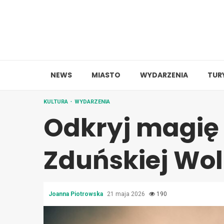
Skip
to
content
NEWS
MIASTO
WYDARZENIA
TUR
KULTURA
WYDARZENIA
Odkryj magię 
Zduńskiej Wol
Joanna Piotrowska
21 maja 2026
190