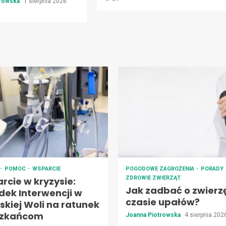
trowska
1 sierpnia 2026
POMOC
WSPARCIE
POGODOWE ZAGROŻENIA
PORADY
ZDROWIE ZWIERZĄT
rcie w kryzysie:
Jak zadbać o zwierz
dek Interwencji w
czasie upałów?
skiej Woli na ratunek
szkańcom
Joanna Piotrowska
4 sierpnia 20