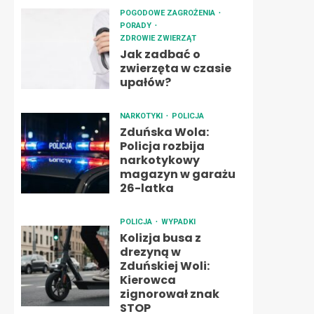
POGODOWE ZAGROŻENIA
PORADY
ZDROWIE ZWIERZĄT
Jak zadbać o
zwierzęta w czasie
upałów?
NARKOTYKI
POLICJA
Zduńska Wola:
Policja rozbija
narkotykowy
magazyn w garażu
26-latka
POLICJA
WYPADKI
Kolizja busa z
drezyną w
Zduńskiej Woli:
Kierowca
zignorował znak
STOP