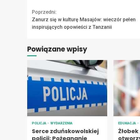
Continue
Poprzedni:
Zanurz się w kulturę Masajów: wieczór pełen
Reading
inspirujących opowieści z Tanzanii
Powiązane wpisy
POLICJA
WYDARZENIA
EDUKACJA
Serce zduńskowolskiej
Żłobek
policji: Pożegnanie
otworz