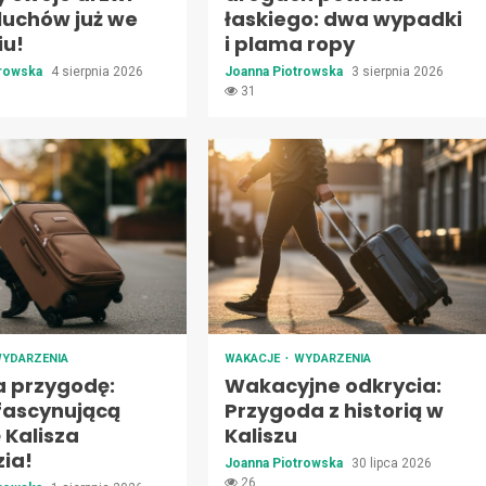
luchów już we
łaskiego: dwa wypadki
iu!
i plama ropy
trowska
4 sierpnia 2026
Joanna Piotrowska
3 sierpnia 2026
31
YDARZENIA
WAKACJE
WYDARZENIA
a przygodę:
Wakacyjne odkrycia:
 fascynującą
Przygoda z historią w
ę Kalisza
Kaliszu
ia!
Joanna Piotrowska
30 lipca 2026
26