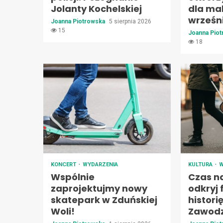
Jolanty Kochelskiej
dla ma
wrześn
Joanna Piotrowska
5 sierpnia 2026
15
Joanna Pio
18
KONCERT
WYDARZENIA
KULTURA
W
Wspólnie
Czas n
zaprojektujmy nowy
odkryj
skatepark w Zduńskiej
histori
Woli!
Zawodz