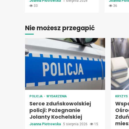
Joanna Piotrowska
1 sierpnia 2026
Joanna Pio
33
36
Nie możesz przegapić
POLICJA
WYDARZENIA
KRYZYS
Serce zduńskowolskiej
Wspa
policji: Pożegnanie
Ośro
Jolanty Kochelskiej
Zduń
mie
Joanna Piotrowska
5 sierpnia 2026
15