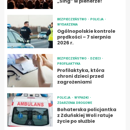
„Sing” w plenerze!
BEZPIECZEŃSTWO
POLICJA
WYDARZENIA
Ogólnopolskie kontrole
prędkości – 7 sierpnia
2026 r.
BEZPIECZEŃSTWO
DZIECI
PROFILAKTYKA
Profilaktyka, która
chroni dzieci przed
zagrożeniami
POLICJA
WYPADKI
ZDARZENIA DROGOWE
Bohaterska policjantka
z Zduńskiej Woli ratuje
życie po służbie