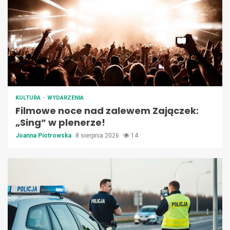
KULTURA
WYDARZENIA
Filmowe noce nad zalewem Zajączek:
„Sing” w plenerze!
Joanna Piotrowska
8 sierpnia 2026
14