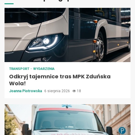
TRANSPORT
WYDARZENIA
Odkryj tajemnice tras MPK Zduńska
Wola!
Joanna Piotrowska
6 sierpnia 2026
18