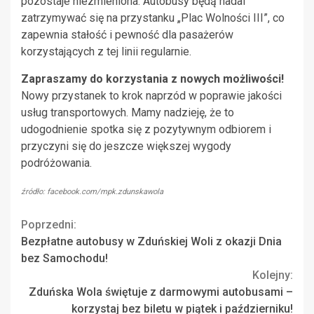
pozostaje niezmieniona. Autobusy będą nadal
zatrzymywać się na przystanku „Plac Wolności III”, co
zapewnia stałość i pewność dla pasażerów
korzystających z tej linii regularnie.
Zapraszamy do korzystania z nowych możliwości!
Nowy przystanek to krok naprzód w poprawie jakości
usług transportowych. Mamy nadzieję, że to
udogodnienie spotka się z pozytywnym odbiorem i
przyczyni się do jeszcze większej wygody
podróżowania.
źródło: facebook.com/mpk.zdunskawola
Continue
Poprzedni:
Bezpłatne autobusy w Zduńskiej Woli z okazji Dnia
Reading
bez Samochodu!
Kolejny:
Zduńska Wola świętuje z darmowymi autobusami –
korzystaj bez biletu w piątek i październiku!