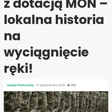
z dotacją MON –
lokalna historia
na
wyciągnięcie
ręki!
Joanna Piotrowska
10 października 2025
392