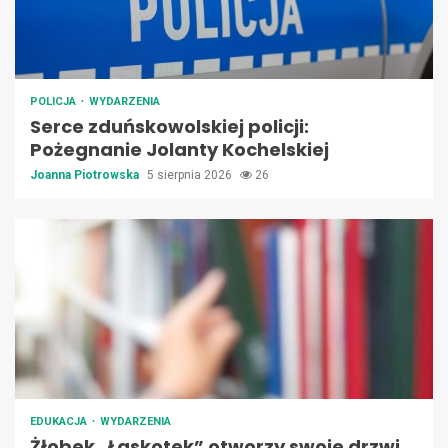
POLICJA
WYDARZENIA
Serce zduńskowolskiej policji:
Pożegnanie Jolanty Kochelskiej
Joanna Piotrowska
5 sierpnia 2026
26
EDUKACJA
WYDARZENIA
Żłobek „Łaskotek” otworzy swoje drzwi