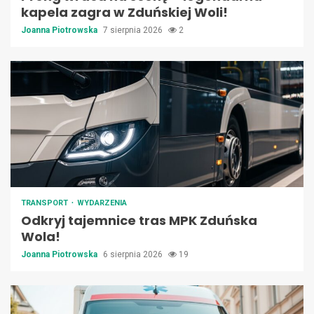
kapela zagra w Zduńskiej Woli!
Joanna Piotrowska
7 sierpnia 2026
2
TRANSPORT
WYDARZENIA
Odkryj tajemnice tras MPK Zduńska
Wola!
Joanna Piotrowska
6 sierpnia 2026
19