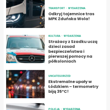
TRANSPORT
WYDARZENIA
Odkryj tajemnice tras
MPK Zduńska Wola!
KULTURA
WYDARZENIA
Strażacy z Szadku uczą
dzieci zasad
bezpieczeństwa i
pierwszej pomocy na
półkoloniach
UNCATEGORIZED
Ekstremalne upały w
Łódzkiem – termometry
biją 35ºC!
POLICJA
WYDARZENIA