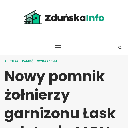
Skip
to
content
PRIMARY
MENU
KULTURA
PAMIĘĆ
WYDARZENIA
Nowy pomnik
żołnierzy
garnizonu Łask