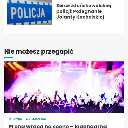
Serce zduńskowolskiej
policji: Pożegnanie
Jolanty Kochelskiej
Nie możesz przegapić
MUZYKA
WYDARZENIA
Prong wraca na scenę – legendarna