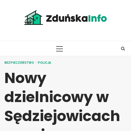
Skip
to
content
PRIMARY
MENU
BEZPIECZEŃSTWO
POLICJA
Nowy
dzielnicowy w
Sędziejowicach