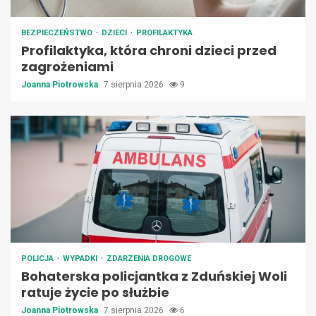
BEZPIECZEŃSTWO
DZIECI
PROFILAKTYKA
Profilaktyka, która chroni dzieci przed
zagrożeniami
Joanna Piotrowska
7 sierpnia 2026
9
POLICJA
WYPADKI
ZDARZENIA DROGOWE
Bohaterska policjantka z Zduńskiej Woli
ratuje życie po służbie
Joanna Piotrowska
7 sierpnia 2026
6