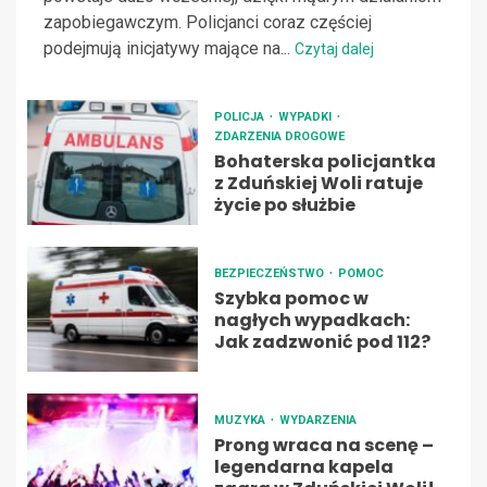
zapobiegawczym. Policjanci coraz częściej
podejmują inicjatywy mające na...
Czytaj dalej
POLICJA
WYPADKI
ZDARZENIA DROGOWE
Bohaterska policjantka
z Zduńskiej Woli ratuje
życie po służbie
BEZPIECZEŃSTWO
POMOC
Szybka pomoc w
nagłych wypadkach:
Jak zadzwonić pod 112?
MUZYKA
WYDARZENIA
Prong wraca na scenę –
legendarna kapela