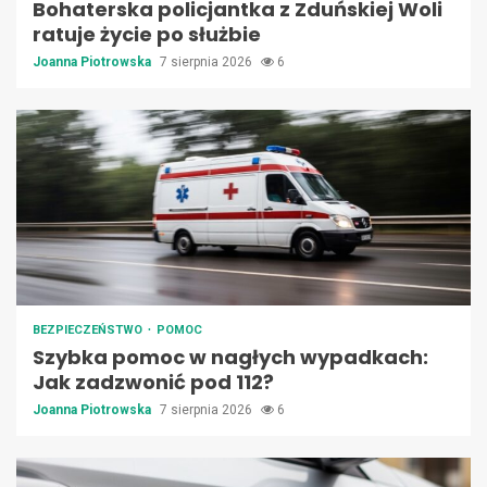
Bohaterska policjantka z Zduńskiej Woli
ratuje życie po służbie
Joanna Piotrowska
7 sierpnia 2026
6
BEZPIECZEŃSTWO
POMOC
Szybka pomoc w nagłych wypadkach:
Jak zadzwonić pod 112?
Joanna Piotrowska
7 sierpnia 2026
6