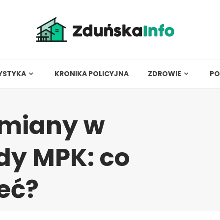
YSTYKA
KRONIKA POLICYJNA
ZDROWIE
PO
zmiany w
zdy MPK: co
eć?