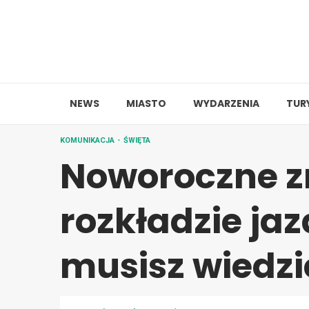
Skip
to
content
NEWS
MIASTO
WYDARZENIA
TUR
KOMUNIKACJA
ŚWIĘTA
Noworoczne 
rozkładzie ja
musisz wiedzi