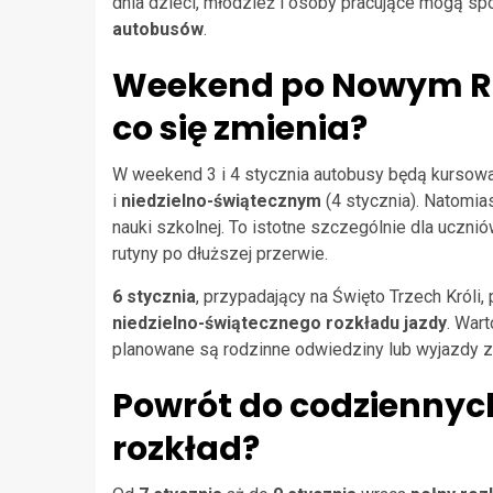
dnia dzieci, młodzież i osoby pracujące mogą s
autobusów
.
Weekend po Nowym Roku
co się zmienia?
W weekend 3 i 4 stycznia autobusy będą kursow
i
niedzielno-świątecznym
(4 stycznia). Natomia
nauki szkolnej. To istotne szczególnie dla uczn
rutyny po dłuższej przerwie.
6 stycznia
, przypadający na Święto Trzech Króli
niedzielno-świątecznego rozkładu jazdy
. War
planowane są rodzinne odwiedziny lub wyjazdy z
Powrót do codziennyc
rozkład?