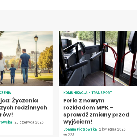
CZENIA
KOMUNIKACJA
TRANSPORT
jca: Życzenia
Ferie z nowym
szych rodzinnych
rozkładem MPK –
rów!
sprawdź zmiany przed
wyjściem!
trowska
23 czerwca 2026
Joanna Piotrowska
2 kwietnia 2026
223