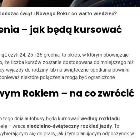
podczas świąt i Nowego Roku: co warto wiedzieć?
enia – jak będą kursować
ąt, czyli 24, 25 i 26 grudnia, to okres, w którym obowiązuje
to, że liczba kursów zostanie dostosowana do mniejszego niż
cy wyjazdy do rodziny lub na świąteczne spotkania powinni
onieważ niektóre połączenia mogą być ograniczone.
wym Rokiem – na co zwrócić
go tego dnia autobusy będą kursować
według rozkładu
zielę – wraca
niedzielno-świąteczny rozkład jazdy
. To
bierającym się do pracy, jak i tym planującym odpoczynek w