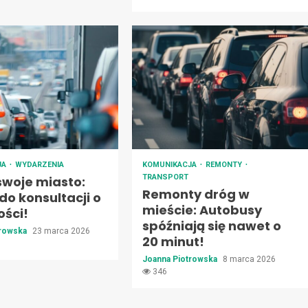
JA
WYDARZENIA
KOMUNIKACJA
REMONTY
TRANSPORT
swoje miasto:
Remonty dróg w
do konsultacji o
mieście: Autobusy
ości!
spóźniają się nawet o
trowska
23 marca 2026
20 minut!
Joanna Piotrowska
8 marca 2026
346