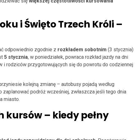
podziewać się
większej częstotliwości kursowania
 i Święto Trzech Króli –
ać odpowiednio zgodnie z
rozkładem sobotnim
(3 stycznia)
st
5 stycznia
, w poniedziałek, powraca rozkład jazdy na dni
iów i rodziców przygotowujących się do powrotu do codziennej
, przyniesie kolejną zmianę – autobusy pojadą według
to zaplanować podróż wcześniej, zwłaszcza jeśli tego dnia
a miasto.
h kursów – kiedy pełny