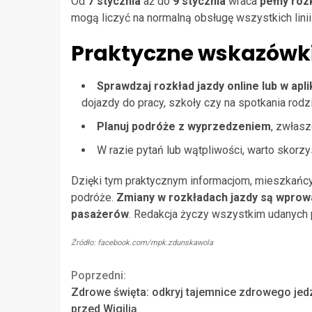
Od
7 stycznia
aż do
9 stycznia
wraca
pełny roz
mogą liczyć na normalną obsługę wszystkich lini
Praktyczne wskazówk
Sprawdzaj rozkład jazdy online lub w apl
dojazdy do pracy, szkoły czy na spotkania rodz
Planuj podróże z wyprzedzeniem
, zwłasz
W razie pytań lub wątpliwości, warto skorzy
Dzięki tym praktycznym informacjom, mieszkańc
podróże.
Zmiany w rozkładach jazdy są wprow
pasażerów
. Redakcja życzy wszystkim udanych 
Źródło: facebook.com/mpk.zdunskawola
Continue
Poprzedni:
Zdrowe święta: odkryj tajemnice zdrowego jed
Reading
przed Wigilią