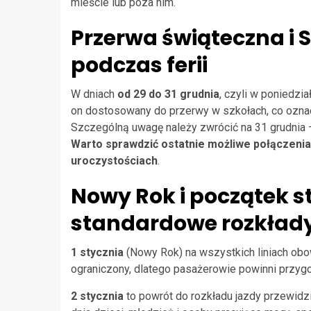
mieście lub poza nim.
Przerwa świąteczna i S
podczas ferii
W dniach
od 29 do 31 grudnia
, czyli w poniedzi
on dostosowany do przerwy w szkołach, co oznac
Szczególną uwagę należy zwrócić na 31 grudnia 
Warto sprawdzić ostatnie możliwe połączenia
uroczystościach
.
Nowy Rok i początek s
standardowe rozkład
1 stycznia
(Nowy Rok) na wszystkich liniach obo
ograniczony, dlatego pasażerowie powinni przyg
2 stycznia
to powrót do rozkładu jazdy przewidzi