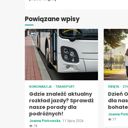
Powiązane wpisy
KOMUNIKACJA
TRANSPORT
ŚWIĘTA
ŻY
Gdzie znaleźć aktualny
Dzień O
rozkład jazdy? Sprawdź
dla na
nasze porady dla
bohate
podróżnych!
Joanna Pio
77
Joanna Piotrowska
11 lipca 2026
78