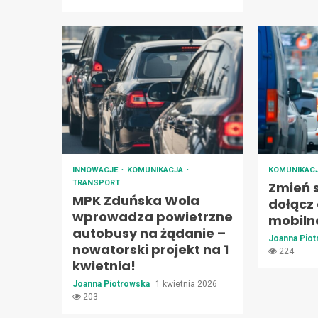
INNOWACJE
KOMUNIKACJA
KOMUNIKAC
TRANSPORT
Zmień 
MPK Zduńska Wola
dołącz 
wprowadza powietrzne
mobiln
autobusy na żądanie –
Joanna Pio
nowatorski projekt na 1
224
kwietnia!
Joanna Piotrowska
1 kwietnia 2026
203