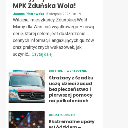
MPK Zduńska Wola!
Joanna Piotrowska
6 sierpnia 2026
19
Witajcie, mieszkańcy Zduńskiej Woli!
Mamy dla Was coś wyjątkowego – nową
serię, której celem jest dostarczenie
cennych informacji, angażujących quizów
oraz praktycznych wskazówek, jak
uczynić...
Czytaj dalej
KULTURA
WYDARZENIA
Strażacy z Szadku
uczą dzieci zasad
bezpieczeństwa i
pierwszej pomocy
na półkoloniach
UNCATEGORIZED
Ekstremalne upały
w Łódzkiem –