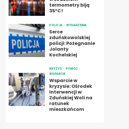
termometry biją
35ºC!
POLICJA
WYDARZENIA
Serce
zduńskowolskiej
policji: Pożegnanie
Jolanty
Kochelskiej
KRYZYS
POMOC
WSPARCIE
Wsparcie w
kryzysie: Ośrodek
Interwencji w
Zduńskiej Woli na
ratunek
mieszkańcom