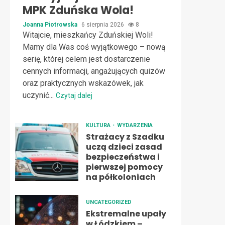
MPK Zduńska Wola!
Joanna Piotrowska
6 sierpnia 2026
8
Witajcie, mieszkańcy Zduńskiej Woli!
Mamy dla Was coś wyjątkowego – nową
serię, której celem jest dostarczenie
cennych informacji, angażujących quizów
oraz praktycznych wskazówek, jak
uczynić...
Czytaj dalej
KULTURA
WYDARZENIA
Strażacy z Szadku
uczą dzieci zasad
bezpieczeństwa i
pierwszej pomocy
na półkoloniach
UNCATEGORIZED
Ekstremalne upały
w Łódzkiem –