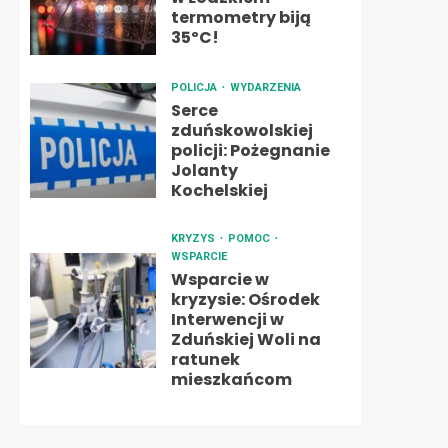
termometry biją
35ºC!
POLICJA
WYDARZENIA
Serce
zduńskowolskiej
policji: Pożegnanie
Jolanty
Kochelskiej
KRYZYS
POMOC
WSPARCIE
Wsparcie w
kryzysie: Ośrodek
Interwencji w
Zduńskiej Woli na
ratunek
mieszkańcom