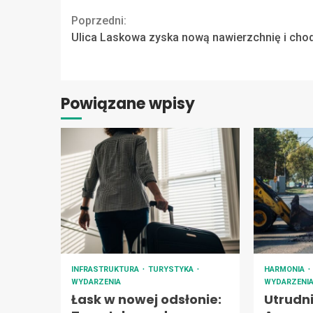
Continue
Poprzedni:
Ulica Laskowa zyska nową nawierzchnię i chod
Reading
Powiązane wpisy
INFRASTRUKTURA
TURYSTYKA
HARMONIA
WYDARZENIA
WYDARZENI
Łask w nowej odsłonie:
Utrudni