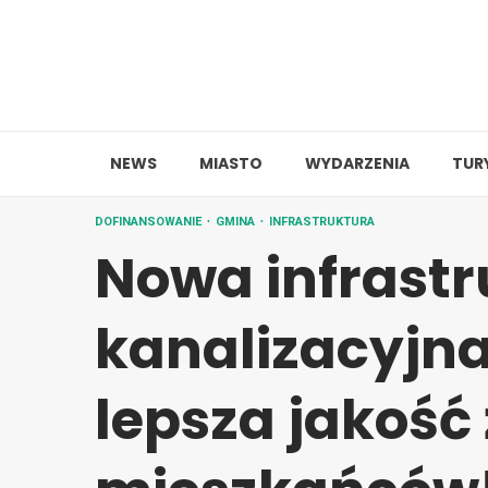
Skip
to
content
NEWS
MIASTO
WYDARZENIA
TUR
DOFINANSOWANIE
GMINA
INFRASTRUKTURA
Nowa infrast
kanalizacyjna
lepsza jakość 