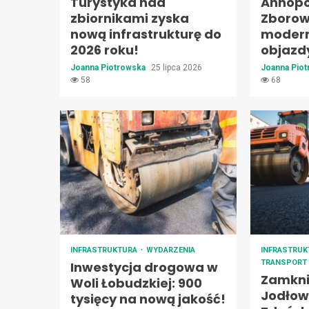
Turystyka nad
Annopo
zbiornikami zyska
Zborow
nową infrastrukturę do
modern
2026 roku!
objazd
Joanna Piotrowska
25 lipca 2026
Joanna Pio
58
68
INFRASTRUKTURA
WYDARZENIA
INFRASTRU
TRANSPORT
Inwestycja drogowa w
Zamknię
Woli Łobudzkiej: 900
Jodłowe
tysięcy na nową jakość!