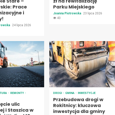
le Stare –
zł na rewitalizację
skie: Prace
Parku Miejskiego
izacyjne i
Joanna Piotrowska
23 lipca 2026
y!
43
trowska
24 lipca 2026
KTURA
REMONTY
DROGI
GMINA
INWESTYCJE
Przebudowa drogi w
cie ulic
Rokitnicy: kluczowa
j i Staszica w
inwestycja dla gminy