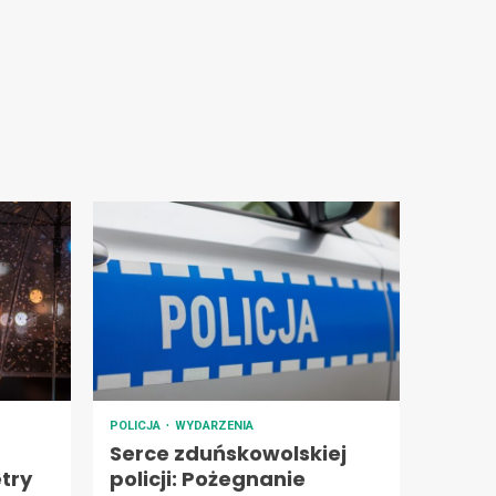
POLICJA
WYDARZENIA
Serce zduńskowolskiej
try
policji: Pożegnanie