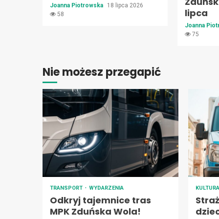
Zduński
Joanna Piotrowska
18 lipca 2026
lipca
58
Joanna Pio
75
Nie możesz przegapić
TRANSPORT
WYDARZENIA
KULTUR
Odkryj tajemnice tras
Stra
MPK Zduńska Wola!
dzie