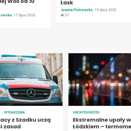
ej Woli od 10
Łask
Joanna Piotrowska
15 lipca 2026
trowska
17 lipca 2026
57
A
WYDARZENIA
UNCATEGORIZED
żacy z Szadku uczą
Ekstremalne upały w
ci zasad
Łódzkiem – termome