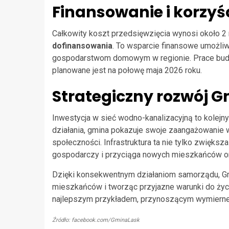
Finansowanie i korzyś
Całkowity koszt przedsięwzięcia wynosi około 2 
dofinansowania
. To wsparcie finansowe umożliwi
gospodarstwom domowym w regionie. Prace budo
planowane jest na połowę maja 2026 roku.
Strategiczny rozwój G
Inwestycja w sieć wodno-kanalizacyjną to kolejn
działania, gmina pokazuje swoje zaangażowanie w
społeczności. Infrastruktura ta nie tylko zwięks
gospodarczy i przyciąga nowych mieszkańców o
Dzięki konsekwentnym działaniom samorządu, Gmi
mieszkańców i tworząc przyjazne warunki do życi
najlepszym przykładem, przynoszącym wymierne k
Źródło: facebook.com/GminaLask