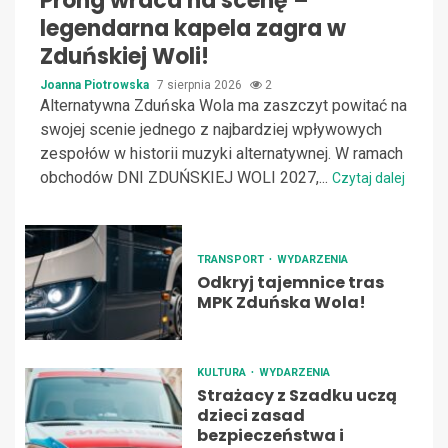
Prong wraca na scenę –
legendarna kapela zagra w
Zduńskiej Woli!
Joanna Piotrowska
7 sierpnia 2026
2
Alternatywna Zduńska Wola ma zaszczyt powitać na
swojej scenie jednego z najbardziej wpływowych
zespołów w historii muzyki alternatywnej. W ramach
obchodów DNI ZDUŃSKIEJ WOLI 2027,...
Czytaj dalej
TRANSPORT
WYDARZENIA
Odkryj tajemnice tras
MPK Zduńska Wola!
KULTURA
WYDARZENIA
Strażacy z Szadku uczą
dzieci zasad
bezpieczeństwa i