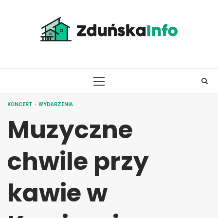
Skip
to
content
PRIMARY
MENU
KONCERT
WYDARZENIA
Muzyczne
chwile przy
kawie w