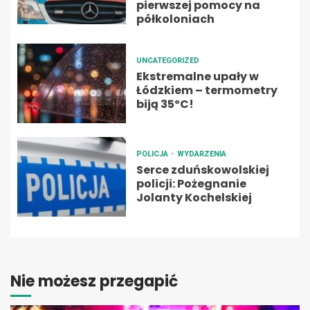
pierwszej pomocy na
półkoloniach
UNCATEGORIZED
Ekstremalne upały w
Łódzkiem – termometry
biją 35ºC!
POLICJA
WYDARZENIA
Serce zduńskowolskiej
policji: Pożegnanie
Jolanty Kochelskiej
Nie możesz przegapić