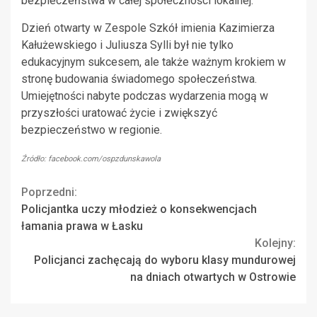
bezpieczeństwa w całej społeczności lokalnej.
Dzień otwarty w Zespole Szkół imienia Kazimierza
Kałużewskiego i Juliusza Sylli był nie tylko
edukacyjnym sukcesem, ale także ważnym krokiem w
stronę budowania świadomego społeczeństwa.
Umiejętności nabyte podczas wydarzenia mogą w
przyszłości uratować życie i zwiększyć
bezpieczeństwo w regionie.
Źródło: facebook.com/ospzdunskawola
Continue
Poprzedni:
Policjantka uczy młodzież o konsekwencjach
Reading
łamania prawa w Łasku
Kolejny:
Policjanci zachęcają do wyboru klasy mundurowej
na dniach otwartych w Ostrowie