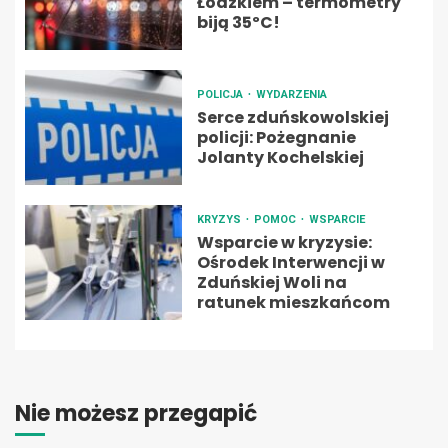
Łódzkiem – termometry
biją 35ºC!
POLICJA
WYDARZENIA
Serce zduńskowolskiej
policji: Pożegnanie
Jolanty Kochelskiej
KRYZYS
POMOC
WSPARCIE
Wsparcie w kryzysie:
Ośrodek Interwencji w
Zduńskiej Woli na
ratunek mieszkańcom
Nie możesz przegapić