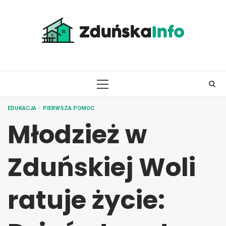
Skip
to
content
PRIMARY
MENU
EDUKACJA
PIERWSZA POMOC
Młodzież w
Zduńskiej Woli
ratuje życie: