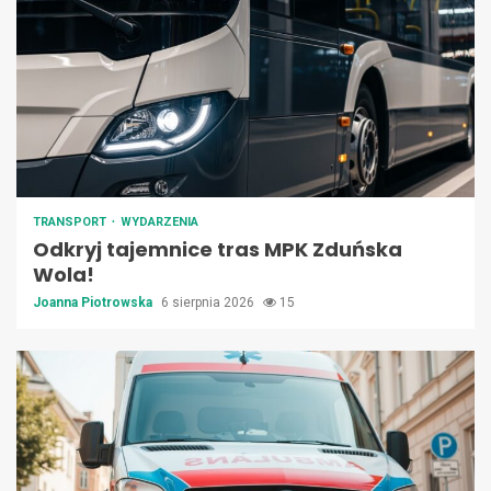
TRANSPORT
WYDARZENIA
Odkryj tajemnice tras MPK Zduńska
Wola!
Joanna Piotrowska
6 sierpnia 2026
15