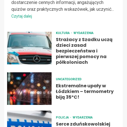
dostarczenie cennych informacji, angażujących
quizów oraz praktycznych wskazówek, jak uczynić...
Czytaj dalej
KULTURA
WYDARZENIA
Strażacy z Szadku uczą
dzieci zasad
bezpieczeństwa i
pierwszej pomocy na
półkoloniach
UNCATEGORIZED
Ekstremalne upały w
Łódzkiem – termometry
biją 35ºC!
POLICJA
WYDARZENIA
Serce zduńskowolskiej