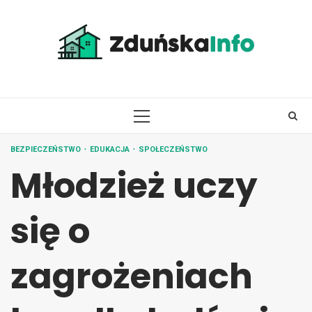
Skip
to
content
PRIMARY
MENU
BEZPIECZEŃSTWO
EDUKACJA
SPOŁECZEŃSTWO
Młodzież uczy
się o
zagrożeniach