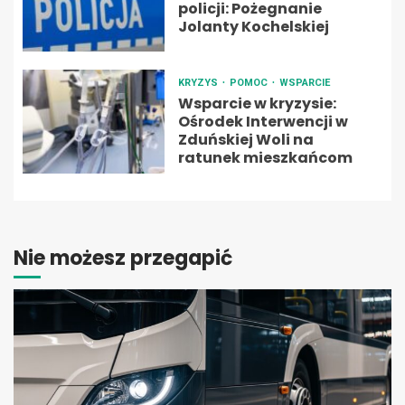
policji: Pożegnanie
Jolanty Kochelskiej
KRYZYS
POMOC
WSPARCIE
Wsparcie w kryzysie:
Ośrodek Interwencji w
Zduńskiej Woli na
ratunek mieszkańcom
Nie możesz przegapić