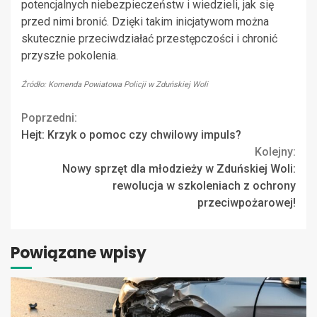
potencjalnych niebezpieczeństw i wiedzieli, jak się
przed nimi bronić. Dzięki takim inicjatywom można
skutecznie przeciwdziałać przestępczości i chronić
przyszłe pokolenia.
Źródło: Komenda Powiatowa Policji w Zduńskiej Woli
Continue
Poprzedni:
Hejt: Krzyk o pomoc czy chwilowy impuls?
Reading
Kolejny:
Nowy sprzęt dla młodzieży w Zduńskiej Woli:
rewolucja w szkoleniach z ochrony
przeciwpożarowej!
Powiązane wpisy