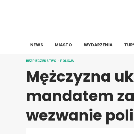
Skip
to
content
NEWS
MIASTO
WYDARZENIA
TUR
BEZPIECZEŃSTWO
POLICJA
Mężczyzna u
mandatem za 
wezwanie poli