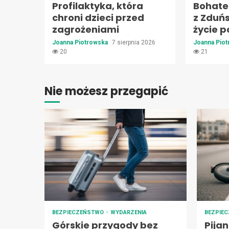
Profilaktyka, która
Bohate
chroni dzieci przed
z Zduńs
zagrożeniami
życie p
Joanna Piotrowska
7 sierpnia 2026
Joanna Pio
20
21
Nie możesz przegapić
BEZPIECZEŃSTWO
WYDARZENIA
BEZPIE
Górskie przygody bez
Pija