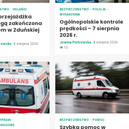
ŃSTWO
HULAŃGI
BEZPIECZEŃSTWO
POLICJA
WYDARZENIA
 przejażdżka
Ogólnopolskie kontrole
ogą zakończona
prędkości – 7 sierpnia
em w Zduńskiej
2026 r.
Joanna Piotrowska
8 sierpnia 2026
trowska
8 sierpnia 2026
15
YPADKI
BEZPIECZEŃSTWO
POMOC
 DROGOWE
Szybka pomoc w