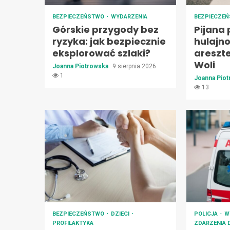
BEZPIECZEŃSTWO
WYDARZENIA
BEZPIECZE
Górskie przygody bez
Pijana
ryzyka: jak bezpiecznie
hulajn
eksplorować szlaki?
areszt
Woli
Joanna Piotrowska
9 sierpnia 2026
1
Joanna Pio
13
BEZPIECZEŃSTWO
DZIECI
POLICJA
W
PROFILAKTYKA
ZDARZENIA