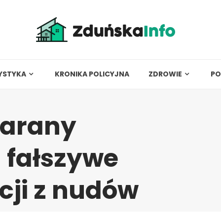
YSTYKA
KRONIKA POLICYJNA
ZDROWIE
PO
karany
fałszywe
cji z nudów