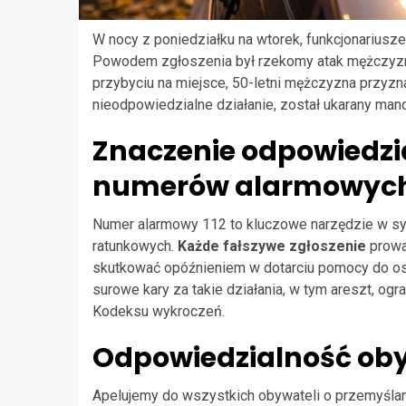
W nocy z poniedziałku na wtorek, funkcjonariusze 
Powodem zgłoszenia był rzekomy atak mężczyzny 
przybyciu na miejsce, 50-letni mężczyzna przyzna
nieodpowiedzialne działanie, został ukarany ma
Znaczenie odpowiedzi
numerów alarmowyc
Numer alarmowy 112 to kluczowe narzędzie w syt
ratunkowych.
Każde fałszywe zgłoszenie
prowa
skutkować opóźnieniem w dotarciu pomocy do osó
surowe kary za takie działania, w tym areszt, ogr
Kodeksu wykroczeń.
Odpowiedzialność ob
Apelujemy do wszystkich obywateli o przemyśla