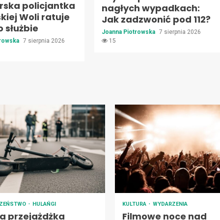
rska policjantka
nagłych wypadkach:
kiej Woli ratuje
Jak zadzwonić pod 112?
o służbie
Joanna Piotrowska
7 sierpnia 2026
trowska
7 sierpnia 2026
15
CZEŃSTWO
HULAŃGI
KULTURA
WYDARZENIA
na przejażdżka
Filmowe noce nad