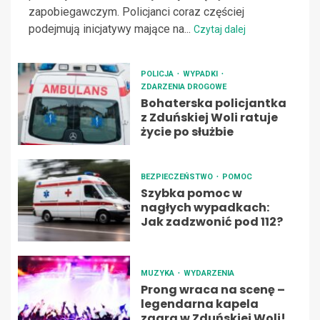
zapobiegawczym. Policjanci coraz częściej
podejmują inicjatywy mające na...
Czytaj dalej
POLICJA
WYPADKI
ZDARZENIA DROGOWE
Bohaterska policjantka
z Zduńskiej Woli ratuje
życie po służbie
BEZPIECZEŃSTWO
POMOC
Szybka pomoc w
nagłych wypadkach:
Jak zadzwonić pod 112?
MUZYKA
WYDARZENIA
Prong wraca na scenę –
legendarna kapela
zagra w Zduńskiej Woli!