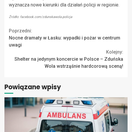
wyznacza nowe kierunki dla działań policji w regionie.
Źródło: facebook.com/zdunskawola.policja
Continue
Poprzedni:
Nocne dramaty w Łasku: wypadki i pożar w centrum
Reading
uwagi
Kolejny:
Shelter na jedynym koncercie w Polsce – Zduńska
Wola wstrząśnie hardcorową sceną!
Powiązane wpisy