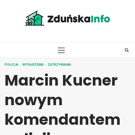
Skip
to
content
PRIMARY
MENU
POLICJA
WYDARZENIA
ZATRZYMANIA
Marcin Kucner
nowym
komendantem