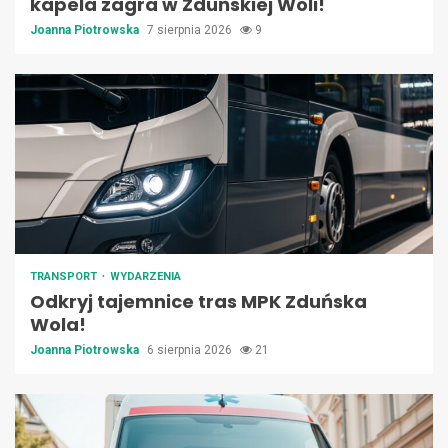
kapela zagra w Zduńskiej Woli!
Joanna Piotrowska
7 sierpnia 2026
9
TRANSPORT
WYDARZENIA
Odkryj tajemnice tras MPK Zduńska
Wola!
Joanna Piotrowska
6 sierpnia 2026
21