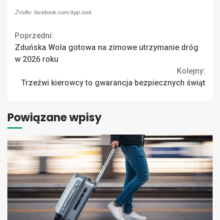
Źródło: facebook.com/kpp.lask
Continue
Poprzedni:
Zduńska Wola gotowa na zimowe utrzymanie dróg
Reading
w 2026 roku
Kolejny:
Trzeźwi kierowcy to gwarancja bezpiecznych świąt
Powiązane wpisy