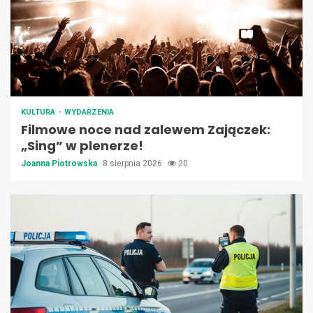
KULTURA
WYDARZENIA
Filmowe noce nad zalewem Zajączek:
„Sing” w plenerze!
Joanna Piotrowska
8 sierpnia 2026
20