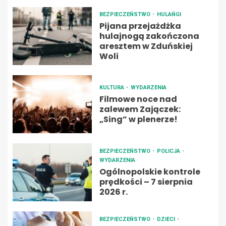
BEZPIECZEŃSTWO
HULAŃGI
Pijana przejażdżka
hulajnogą zakończona
aresztem w Zduńskiej
Woli
KULTURA
WYDARZENIA
Filmowe noce nad
zalewem Zajączek:
„Sing” w plenerze!
BEZPIECZEŃSTWO
POLICJA
WYDARZENIA
Ogólnopolskie kontrole
prędkości – 7 sierpnia
2026 r.
BEZPIECZEŃSTWO
DZIECI