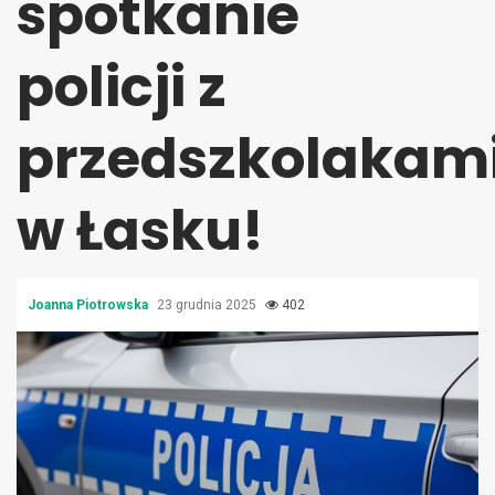
spotkanie
policji z
przedszkolakam
w Łasku!
Joanna Piotrowska
23 grudnia 2025
402