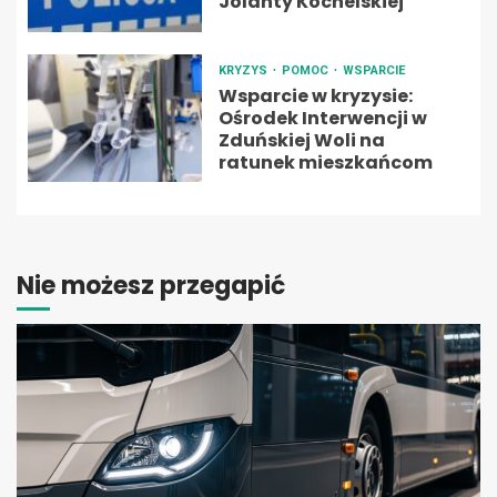
Jolanty Kochelskiej
KRYZYS
POMOC
WSPARCIE
Wsparcie w kryzysie:
Ośrodek Interwencji w
Zduńskiej Woli na
ratunek mieszkańcom
Nie możesz przegapić