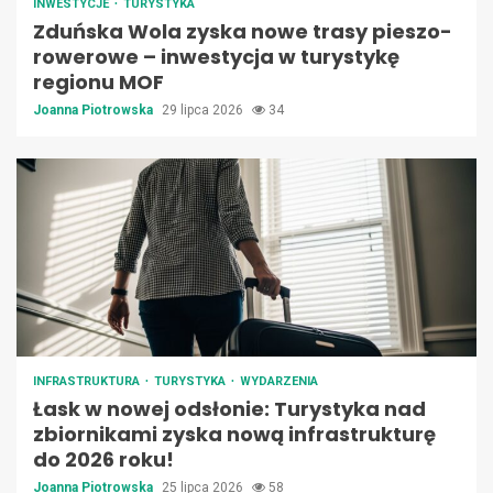
INWESTYCJE
TURYSTYKA
Zduńska Wola zyska nowe trasy pieszo-
rowerowe – inwestycja w turystykę
regionu MOF
Joanna Piotrowska
29 lipca 2026
34
INFRASTRUKTURA
TURYSTYKA
WYDARZENIA
Łask w nowej odsłonie: Turystyka nad
zbiornikami zyska nową infrastrukturę
do 2026 roku!
Joanna Piotrowska
25 lipca 2026
58