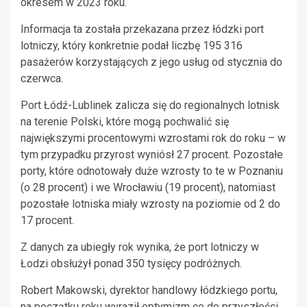
okresem w 2023 roku.
Informacja ta została przekazana przez łódzki port
lotniczy, który konkretnie podał liczbę 195 316
pasażerów korzystających z jego usług od stycznia do
czerwca.
Port Łódź-Lublinek zalicza się do regionalnych lotnisk
na terenie Polski, które mogą pochwalić się
największymi procentowymi wzrostami rok do roku – w
tym przypadku przyrost wyniósł 27 procent. Pozostałe
porty, które odnotowały duże wzrosty to te w Poznaniu
(o 28 procent) i we Wrocławiu (19 procent), natomiast
pozostałe lotniska miały wzrosty na poziomie od 2 do
17 procent.
Z danych za ubiegły rok wynika, że port lotniczy w
Łodzi obsłużył ponad 350 tysięcy podróżnych.
Robert Makowski, dyrektor handlowy łódzkiego portu,
na początku roku wyraził optymizm co do przyszłości