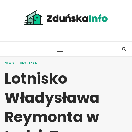
Skip
to
content
PRIMARY
MENU
NEWS
TURYSTYKA
Lotnisko
Władysława
Reymonta w