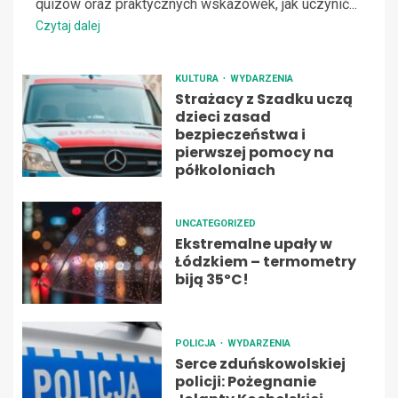
quizów oraz praktycznych wskazówek, jak uczynić...
Czytaj dalej
KULTURA
WYDARZENIA
Strażacy z Szadku uczą
dzieci zasad
bezpieczeństwa i
pierwszej pomocy na
półkoloniach
UNCATEGORIZED
Ekstremalne upały w
Łódzkiem – termometry
biją 35ºC!
POLICJA
WYDARZENIA
Serce zduńskowolskiej
policji: Pożegnanie