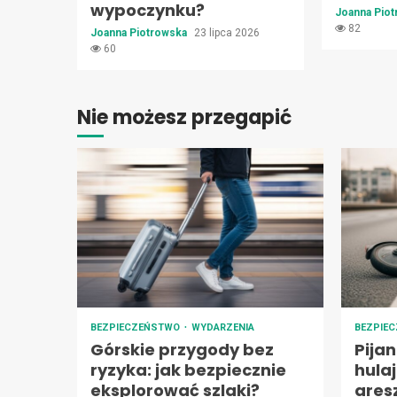
wypoczynku?
Joanna Pio
82
Joanna Piotrowska
23 lipca 2026
60
Nie możesz przegapić
BEZPIECZEŃSTWO
WYDARZENIA
BEZPIE
Górskie przygody bez
Pija
ryzyka: jak bezpiecznie
hula
eksplorować szlaki?
ares