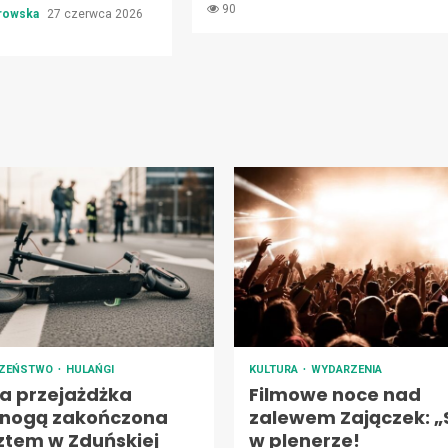
90
trowska
27 czerwca 2026
CZEŃSTWO
HULAŃGI
KULTURA
WYDARZENIA
na przejażdżka
Filmowe noce nad
jnogą zakończona
zalewem Zajączek: „
ztem w Zduńskiej
w plenerze!