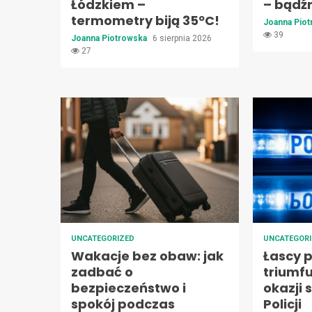
Łódzkiem –
– bądź
termometry biją 35ºC!
Joanna Pio
39
Joanna Piotrowska
6 sierpnia 2026
27
UNCATEGORIZED
UNCATEGOR
Wakacje bez obaw: jak
Łascy p
zadbać o
triumfu
bezpieczeństwo i
okazji 
spokój podczas
Policji