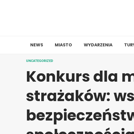
Skip
to
content
NEWS
MIASTO
WYDARZENIA
TUR
UNCATEGORIZED
Konkurs dla 
strażaków: w
bezpieczeńst