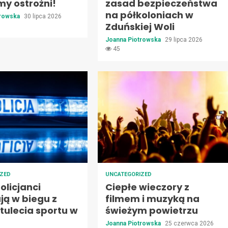
my ostrożni!
zasad bezpieczeństwa
na półkoloniach w
trowska
30 lipca 2026
Zduńskiej Woli
Joanna Piotrowska
29 lipca 2026
45
IZED
UNCATEGORIZED
olicjanci
Ciepłe wieczory z
ją w biegu z
filmem i muzyką na
stulecia sportu w
świeżym powietrzu
Joanna Piotrowska
25 czerwca 2026