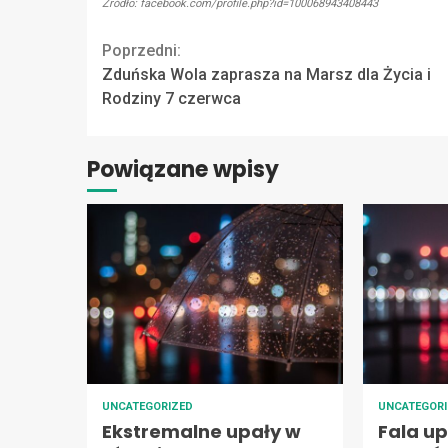
Źródło: facebook.com/profile.php?id=100068943408443
Continue
Poprzedni:
Zduńska Wola zaprasza na Marsz dla Życia i
Reading
Rodziny 7 czerwca
Powiązane wpisy
UNCATEGORIZED
UNCATEGOR
Ekstremalne upały w
Fala u