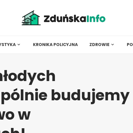
YSTYKA
KRONIKA POLICYJNA
ZDROWIE
PO
młodych
spólnie budujemy
wo w