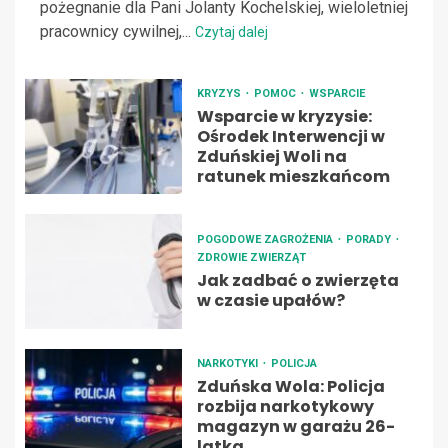
pożegnanie dla Pani Jolanty Kochelskiej, wieloletniej
pracownicy cywilnej,...
Czytaj dalej
KRYZYS
POMOC
WSPARCIE
Wsparcie w kryzysie:
Ośrodek Interwencji w
Zduńskiej Woli na
ratunek mieszkańcom
POGODOWE ZAGROŻENIA
PORADY
ZDROWIE ZWIERZĄT
Jak zadbać o zwierzęta
w czasie upałów?
NARKOTYKI
POLICJA
Zduńska Wola: Policja
rozbija narkotykowy
magazyn w garażu 26-
latka