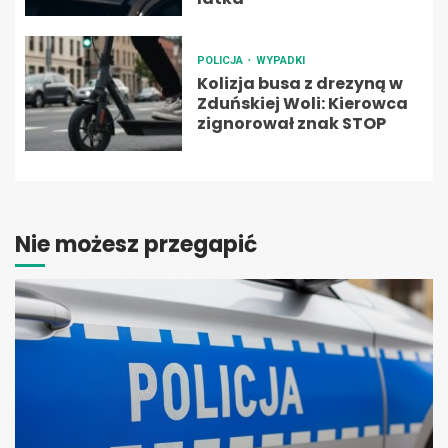
POLICJA
WYPADKI
Kolizja busa z drezyną w
Zduńskiej Woli: Kierowca
zignorował znak STOP
Nie możesz przegapić