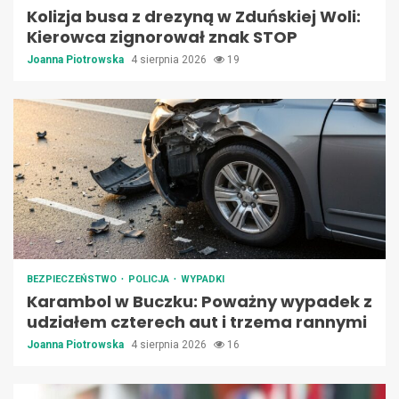
Kolizja busa z drezyną w Zduńskiej Woli:
Kierowca zignorował znak STOP
Joanna Piotrowska
4 sierpnia 2026
19
BEZPIECZEŃSTWO
POLICJA
WYPADKI
Karambol w Buczku: Poważny wypadek z
udziałem czterech aut i trzema rannymi
Joanna Piotrowska
4 sierpnia 2026
16