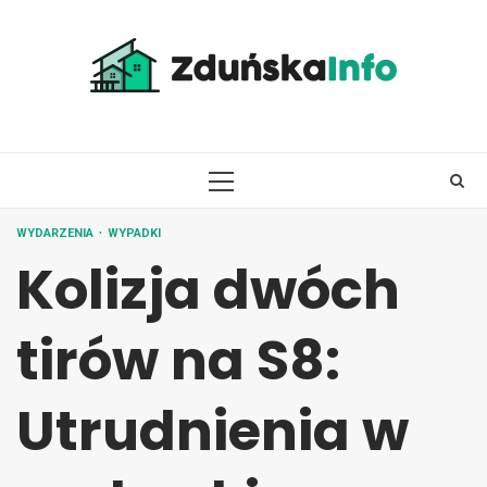
Skip
to
content
PRIMARY
MENU
WYDARZENIA
WYPADKI
Kolizja dwóch
tirów na S8:
Utrudnienia w