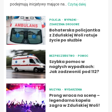
podejmują inicjatywy mające na...
Czytaj dalej
POLICJA
WYPADKI
ZDARZENIA DROGOWE
Bohaterska policjantka
z Zduńskiej Woli ratuje
życie po służbie
BEZPIECZEŃSTWO
POMOC
Szybka pomoc w
nagłych wypadkach:
Jak zadzwonić pod 112?
MUZYKA
WYDARZENIA
Prong wraca na scenę –
legendarna kapela
zagra w Zduńskiej Woli!