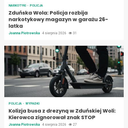
NARKOTYKI
POLICJA
Zduńska Wola: Policja rozbija
narkotykowy magazyn w garażu 26-
latka
Joanna Piotrowska
4 sierpnia 2026
31
POLICJA
WYPADKI
Kolizja busa z drezyną w Zduńskiej Woli:
Kierowca zignorował znak STOP
Joanna Piotrowska
4 sierpnia 2026
27