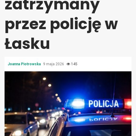
zatrzymany
przez policję w
Łasku
Joanna Piotrowska
9 maja 2026
145