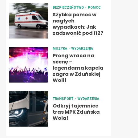
BEZPIECZEŃSTWO
POMOC
Szybka pomoc w
nagłych
wypadkach: Jak
zadzwonić pod 112?
MUZYKA
WYDARZENIA
Prong wraca na
scenę –
legendarna kapela
zagra w Zduńskiej
Woli!
TRANSPORT
WYDARZENIA
Odkryj tajemnice
tras MPK Zduńska
Wola!