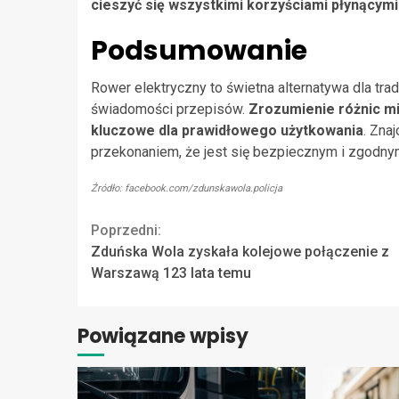
cieszyć się wszystkimi korzyściami płynący
Podsumowanie
Rower elektryczny to świetna alternatywa dla tra
świadomości przepisów.
Zrozumienie różnic m
kluczowe dla prawidłowego użytkowania
. Zna
przekonaniem, że jest się bezpiecznym i zgodny
Źródło: facebook.com/zdunskawola.policja
Continue
Poprzedni:
Zduńska Wola zyskała kolejowe połączenie z
Reading
Warszawą 123 lata temu
Powiązane wpisy