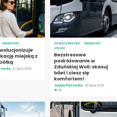
TRANSPORT
SPOŁECZEŃSTWO
TRANSPORT
USŁUGI
wolucjonizuje
Bezstresowe
kację miejską z
podróżowanie w
półką
Zduńskiej Woli: skasuj
trowska
31 lipca 2026
bilet i ciesz się
komfortem!
Joanna Piotrowska
30 lipca 2026
35