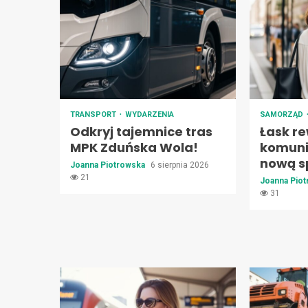
TRANSPORT
WYDARZENIA
SAMORZĄD
Odkryj tajemnice tras
Łask re
MPK Zduńska Wola!
komuni
nową s
Joanna Piotrowska
6 sierpnia 2026
21
Joanna Pio
31