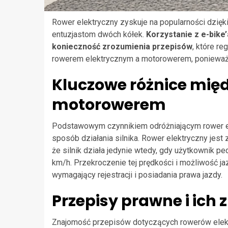
Rower elektryczny zyskuje na popularności dzięki
entuzjastom dwóch kółek.
Korzystanie z e-bike’
konieczność zrozumienia przepisów
, które r
rowerem elektrycznym a motorowerem, ponieważ
Kluczowe różnice mię
motorowerem
Podstawowym czynnikiem odróżniającym rower e
sposób działania silnika. Rower elektryczny jes
że silnik działa jedynie wtedy, gdy użytkownik pe
km/h. Przekroczenie tej prędkości i możliwość ja
wymagający rejestracji i posiadania prawa jazdy.
Przepisy prawne i ich 
Znajomość przepisów dotyczących rowerów elekt