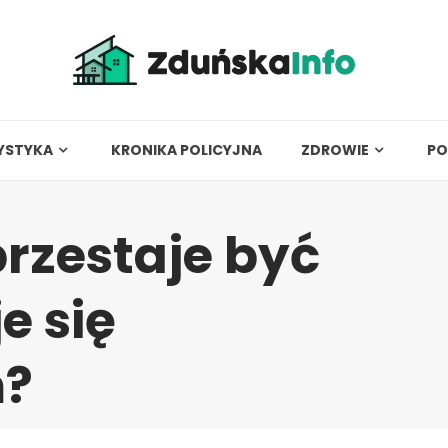
YSTYKA
KRONIKA POLICYJNA
ZDROWIE
PO
przestaje być
e się
m?