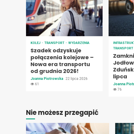
KOLEJ
TRANSPORT
WYDARZENIA
INFRASTRU
TRANSPORT
Szadek odzyskuje
Zamknię
połączenia kolejowe –
Jodłowe
Nowa era transportu
Zduński
od grudnia 2026!
lipca
Joanna Piotrowska
22 lipca 2026
61
Joanna Pio
76
Nie możesz przegapić