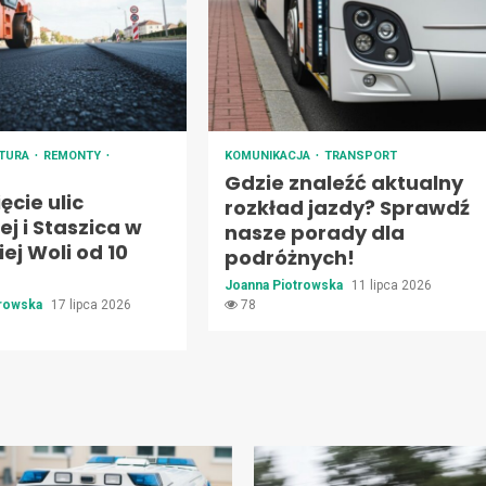
KTURA
REMONTY
KOMUNIKACJA
TRANSPORT
Gdzie znaleźć aktualny
cie ulic
rozkład jazdy? Sprawdź
j i Staszica w
nasze porady dla
ej Woli od 10
podróżnych!
Joanna Piotrowska
11 lipca 2026
trowska
17 lipca 2026
78