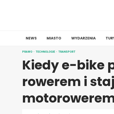
Skip
to
content
NEWS
MIASTO
WYDARZENIA
TUR
PRAWO
TECHNOLOGIE
TRANSPORT
Kiedy e-bike 
rowerem i staj
motorowere