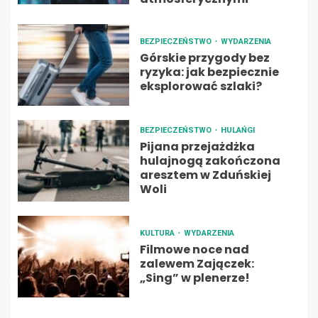
BEZPIECZEŃSTWO
WYDARZENIA
Górskie przygody bez
ryzyka: jak bezpiecznie
eksplorować szlaki?
BEZPIECZEŃSTWO
HULAŃGI
Pijana przejażdżka
hulajnogą zakończona
aresztem w Zduńskiej
Woli
KULTURA
WYDARZENIA
Filmowe noce nad
zalewem Zajączek:
„Sing” w plenerze!