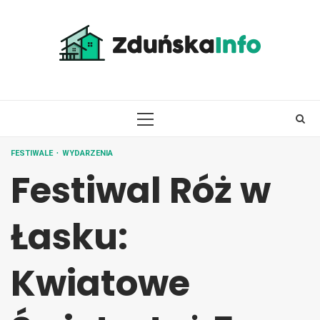
Skip
to
content
PRIMARY
MENU
FESTIWALE
WYDARZENIA
Festiwal Róż w
Łasku:
Kwiatowe