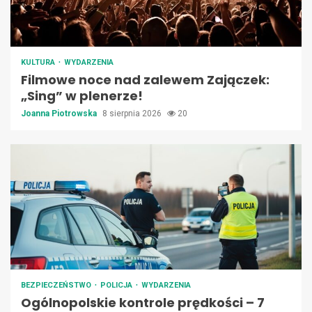
KULTURA
WYDARZENIA
Filmowe noce nad zalewem Zajączek:
„Sing” w plenerze!
Joanna Piotrowska
8 sierpnia 2026
20
BEZPIECZEŃSTWO
POLICJA
WYDARZENIA
Ogólnopolskie kontrole prędkości – 7