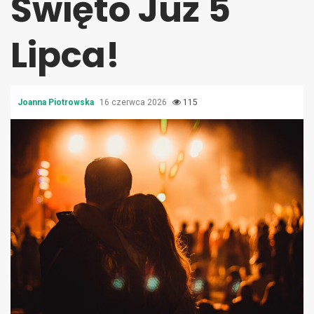
Święto Już 5
Lipca!
Joanna Piotrowska
16 czerwca 2026
115