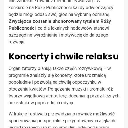
Nie zabraknie również elementu rywalizacji. W
konkursie na Różę Publiczności każdy odwiedzający
będzie mógł oddać swój głos na wybraną odmianę.
Zwycięzca zostanie uhonorowany tytułem Róży
Publiczności
, co dla lokalnych hodowców stanowi
szczególne wyróżnienie i motywację do dalszego
rozwoju.
Koncerty i chwile relaksu
Organizatorzy planują także część rozrywkową – w
programie znalazły się koncerty, które urozmaicą
popołudnie i pozwolą na chwilę odpoczynku w
otoczeniu kwiatów. Połączenie muzyki i aromatu róż
tworzy wyjątkową atmosferę, docenianą przez licznych
uczestników poprzednich edycji.
W trakcie festiwalu przewidziano również możliwość
spacerowania po specjalnie przygotowanych alejkach
wśród różanych rabat, co umożliwi odwiedzającym