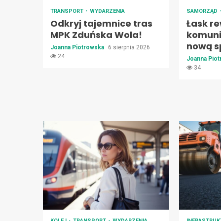
TRANSPORT
WYDARZENIA
SAMORZĄD
Odkryj tajemnice tras
Łask re
MPK Zduńska Wola!
komuni
nową s
Joanna Piotrowska
6 sierpnia 2026
24
Joanna Pio
34
KOLEJ
TRANSPORT
WYDARZENIA
INFRASTRU