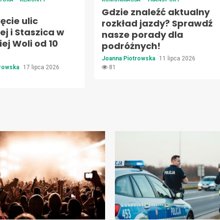
Gdzie znaleźć aktualny
cie ulic
rozkład jazdy? Sprawdź
j i Staszica w
nasze porady dla
ej Woli od 10
podróżnych!
Joanna Piotrowska
11 lipca 2026
trowska
17 lipca 2026
81