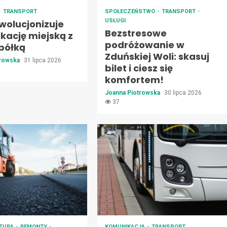
TRANSPORT
SPOŁECZEŃSTWO
TRANSPORT
USŁUGI
wolucjonizuje
Bezstresowe
kację miejską z
podróżowanie w
półką
Zduńskiej Woli: skasuj
trowska
31 lipca 2026
bilet i ciesz się
komfortem!
Joanna Piotrowska
30 lipca 2026
37
KTURA
REMONTY
KOMUNIKACJA
TRANSPORT