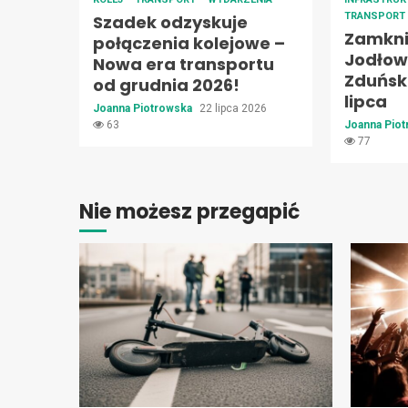
TRANSPORT
Szadek odzyskuje
Zamknię
połączenia kolejowe –
Jodłowe
Nowa era transportu
Zduński
od grudnia 2026!
lipca
Joanna Piotrowska
22 lipca 2026
63
Joanna Pio
77
Nie możesz przegapić