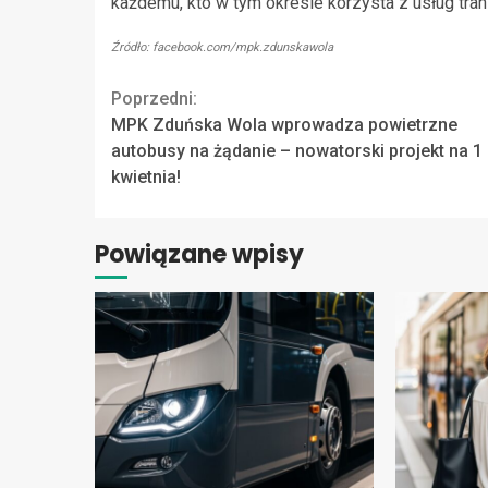
każdemu, kto w tym okresie korzysta z usług tra
Źródło: facebook.com/mpk.zdunskawola
Continue
Poprzedni:
MPK Zduńska Wola wprowadza powietrzne
Reading
autobusy na żądanie – nowatorski projekt na 1
kwietnia!
Powiązane wpisy