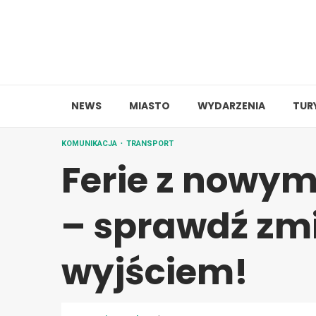
Skip
to
content
NEWS
MIASTO
WYDARZENIA
TUR
KOMUNIKACJA
TRANSPORT
Ferie z nowy
– sprawdź zm
wyjściem!