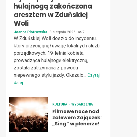
hulajnogą zakończona
aresztem w Zduńskiej
Woli
Joanna Piotrowska
8 sierpnia 2026
7
W Zduńskiej Woli doszło do incydentu,
który przyciągnął uwagę lokalnych służb
porządkowych. 19-letnia kobieta,
prowadząca hulajnogę elektryczną,
została zatrzymana z powodu
niepewnego stylu jazdy. Okazało...
Czytaj
dalej
KULTURA
WYDARZENIA
Filmowe noce nad
zalewem Zajączek:
„Sing” w plenerze!