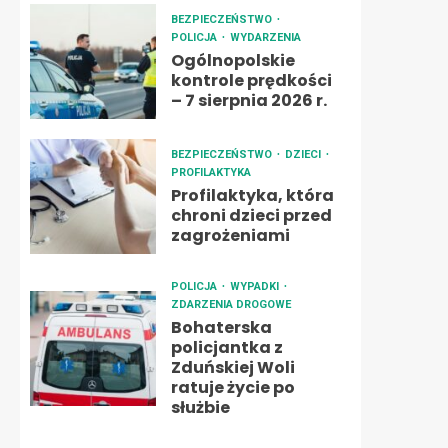
BEZPIECZEŃSTWO
POLICJA
WYDARZENIA
Ogólnopolskie
kontrole prędkości
– 7 sierpnia 2026 r.
BEZPIECZEŃSTWO
DZIECI
PROFILAKTYKA
Profilaktyka, która
chroni dzieci przed
zagrożeniami
POLICJA
WYPADKI
ZDARZENIA DROGOWE
Bohaterska
policjantka z
Zduńskiej Woli
ratuje życie po
służbie