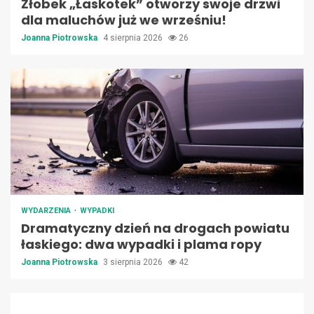
Żłobek „Łaskotek” otworzy swoje drzwi
dla maluchów już we wrześniu!
Joanna Piotrowska
4 sierpnia 2026
26
WYDARZENIA
WYPADKI
Dramatyczny dzień na drogach powiatu
łaskiego: dwa wypadki i plama ropy
Joanna Piotrowska
3 sierpnia 2026
42