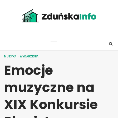
Skip
to
content
PRIMARY
MENU
MUZYKA
WYDARZENIA
Emocje
muzyczne na
XIX Konkursie