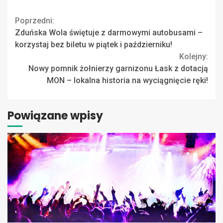
Continue
Poprzedni:
Zduńska Wola świętuje z darmowymi autobusami –
Reading
korzystaj bez biletu w piątek i październiku!
Kolejny:
Nowy pomnik żołnierzy garnizonu Łask z dotacją
MON – lokalna historia na wyciągnięcie ręki!
Powiązane wpisy