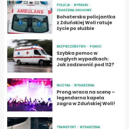
POLICJA
WYPADKI
ZDARZENIA DROGOWE
Bohaterska policjantka
z Zduńskiej Woli ratuje
życie po służbie
BEZPIECZEŃSTWO
POMOC
Szybka pomoc w
nagłych wypadkach:
Jak zadzwonić pod 112?
MUZYKA
WYDARZENIA
Prong wraca na scenę –
legendarna kapela
zagra w Zduńskiej Woli!
TRANSPORT
WYDARZENIA