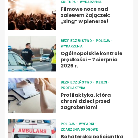
KULTURA
WYDARZENIA
Filmowe noce nad
zalewem Zajączek:
„Sing” w plenerze!
BEZPIECZEŃSTWO
POLICJA
WYDARZENIA
Ogólnopolskie kontrole
prędkości – 7 sierpnia
2026 r.
BEZPIECZEŃSTWO
DZIECI
PROFILAKTYKA
Profilaktyka, która
chroni dzieci przed
zagrożeniami
POLICJA
WYPADKI
ZDARZENIA DROGOWE
Bohaterska policjantka