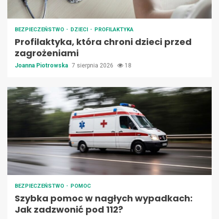
BEZPIECZEŃSTWO
DZIECI
PROFILAKTYKA
Profilaktyka, która chroni dzieci przed
zagrożeniami
Joanna Piotrowska
7 sierpnia 2026
18
BEZPIECZEŃSTWO
POMOC
Szybka pomoc w nagłych wypadkach:
Jak zadzwonić pod 112?