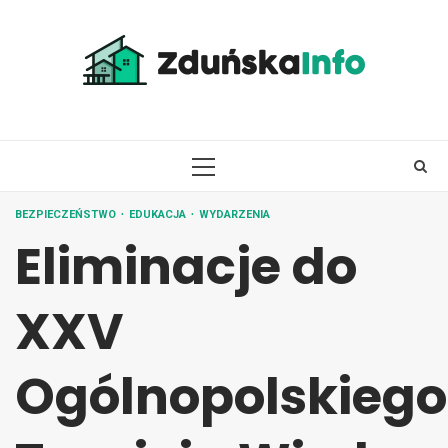
Skip
to
content
PRIMARY
MENU
BEZPIECZEŃSTWO
EDUKACJA
WYDARZENIA
Eliminacje do
XXV
Ogólnopolskiego