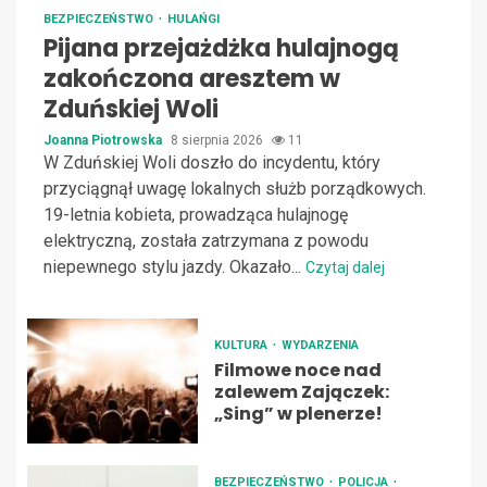
BEZPIECZEŃSTWO
HULAŃGI
Pijana przejażdżka hulajnogą
zakończona aresztem w
Zduńskiej Woli
Joanna Piotrowska
8 sierpnia 2026
11
W Zduńskiej Woli doszło do incydentu, który
przyciągnął uwagę lokalnych służb porządkowych.
19-letnia kobieta, prowadząca hulajnogę
elektryczną, została zatrzymana z powodu
niepewnego stylu jazdy. Okazało...
Czytaj dalej
KULTURA
WYDARZENIA
Filmowe noce nad
zalewem Zajączek:
„Sing” w plenerze!
BEZPIECZEŃSTWO
POLICJA