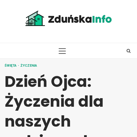
Skip
to
content
PRIMARY
MENU
ŚWIĘTA
ŻYCZENIA
Dzień Ojca:
Życzenia dla
naszych