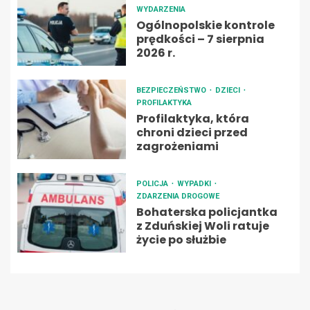
WYDARZENIA
Ogólnopolskie kontrole
prędkości – 7 sierpnia
2026 r.
BEZPIECZEŃSTWO
DZIECI
PROFILAKTYKA
Profilaktyka, która
chroni dzieci przed
zagrożeniami
POLICJA
WYPADKI
ZDARZENIA DROGOWE
Bohaterska policjantka
z Zduńskiej Woli ratuje
życie po służbie