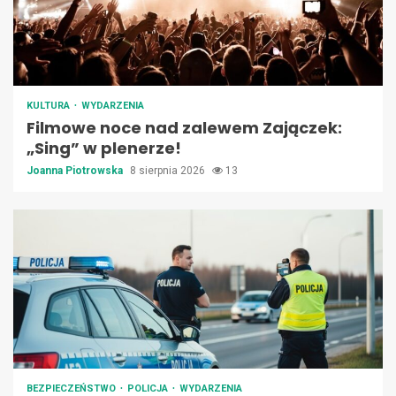
KULTURA
WYDARZENIA
Filmowe noce nad zalewem Zajączek:
„Sing” w plenerze!
Joanna Piotrowska
8 sierpnia 2026
13
BEZPIECZEŃSTWO
POLICJA
WYDARZENIA