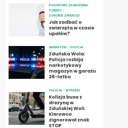
POGODOWE ZAGROŻENIA
PORADY
ZDROWIE ZWIERZĄT
Jak zadbać o
zwierzęta w czasie
upałów?
NARKOTYKI
POLICJA
Zduńska Wola:
Policja rozbija
narkotykowy
magazyn w garażu
26-latka
POLICJA
WYPADKI
Kolizja busa z
drezyną w
Zduńskiej Woli:
Kierowca
zignorował znak
STOP