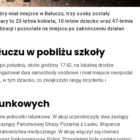
y miał miejsce w Bałuczu, trzy osoby zostały
ary to 23-letnia kobieta, 10-letnie dziecko oraz 47-letnia
izacji i pozostała na miejscu po zakończeniu działań
uczu w pobliżu szkoły
 południu, około godziny 17:42, na lokalnej drodze
angażował dwa samochody osobowe i miał miejsce nieopodal
 w tym dziecko, co zwiększyło rangę incydentu i
atunkowych
zne jednostki ratunkowe. W akcji uczestniczyły dwa zastępy
 zastępy Państwowej Straży Pożarnej z Łasku. Wsparcie
y ratownictwa medycznego. W akcję włączył się również
az funkcjonariusze Policji. Priorytetem była szybka pomoc