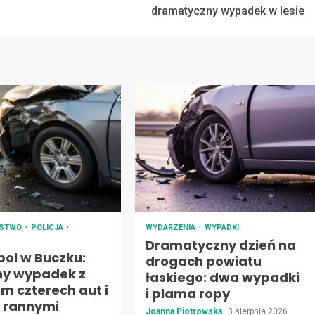
dramatyczny wypadek w lesie
ŃSTWO
POLICJA
WYDARZENIA
WYPADKI
Dramatyczny dzień na
ol w Buczku:
drogach powiatu
y wypadek z
łaskiego: dwa wypadki
m czterech aut i
i plama ropy
 rannymi
Joanna Piotrowska
3 sierpnia 2026