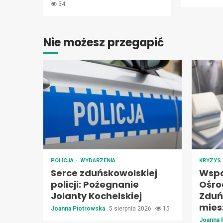
54
Nie możesz przegapić
POLICJA
WYDARZENIA
KRYZYS
Serce zduńskowolskiej
Wspa
policji: Pożegnanie
Ośro
Jolanty Kochelskiej
Zduń
mie
Joanna Piotrowska
5 sierpnia 2026
15
Joanna 