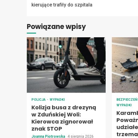
Reading
kierujące trafiły do szpitala
Powiązane wpisy
POLICJA
WYPADKI
BEZPIECZE
WYPADKI
Kolizja busa z drezyną
Karamb
w Zduńskiej Woli:
Poważn
Kierowca zignorował
udziałe
znak STOP
trzema
Joanna Piotrowska
4 sierpnia 2026