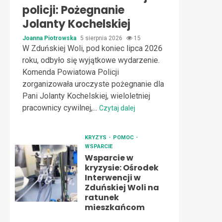
policji: Pożegnanie
Jolanty Kochelskiej
Joanna Piotrowska
5 sierpnia 2026
15
W Zduńskiej Woli, pod koniec lipca 2026
roku, odbyło się wyjątkowe wydarzenie.
Komenda Powiatowa Policji
zorganizowała uroczyste pożegnanie dla
Pani Jolanty Kochelskiej, wieloletniej
pracownicy cywilnej,...
Czytaj dalej
KRYZYS
POMOC
WSPARCIE
Wsparcie w
kryzysie: Ośrodek
Interwencji w
Zduńskiej Woli na
ratunek
mieszkańcom