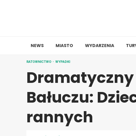
Skip
to
content
NEWS
MIASTO
WYDARZENIA
TUR
RATOWNICTWO
WYPADKI
Dramatyczny
Bałuczu: Dzie
rannych