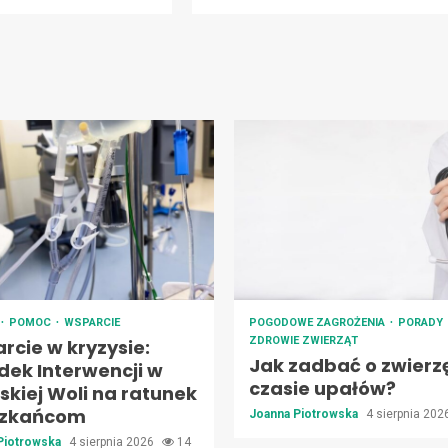
POMOC
WSPARCIE
POGODOWE ZAGROŻENIA
PORADY
ZDROWIE ZWIERZĄT
rcie w kryzysie:
Jak zadbać o zwierz
dek Interwencji w
czasie upałów?
skiej Woli na ratunek
szkańcom
Joanna Piotrowska
4 sierpnia 20
Piotrowska
4 sierpnia 2026
14