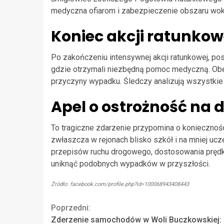
medyczna ofiarom i zabezpieczenie obszaru wokó
Koniec akcji ratunkowe
Po zakończeniu intensywnej akcji ratunkowej, pos
gdzie otrzymali niezbędną pomoc medyczną. Obecn
przyczyny wypadku. Śledczy analizują wszystkie
Apel o ostrożność na 
To tragiczne zdarzenie przypomina o koniecznoś
zwłaszcza w rejonach blisko szkół i na mniej uc
przepisów ruchu drogowego, dostosowania prędk
uniknąć podobnych wypadków w przyszłości.
Źródło: facebook.com/profile.php?id=100068943408443
Continue
Poprzedni:
Zderzenie samochodów w Woli Buczkowskiej: 