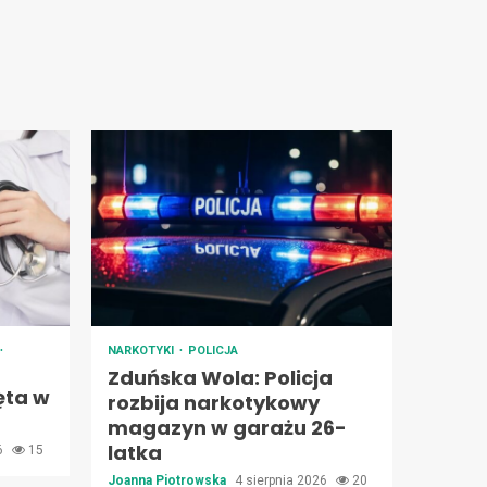
NARKOTYKI
POLICJA
Zduńska Wola: Policja
ęta w
rozbija narkotykowy
magazyn w garażu 26-
latka
26
15
Joanna Piotrowska
4 sierpnia 2026
20