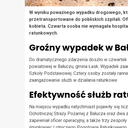
W wyniku poważnego wypadku drogowego, któr
przetransportowane do pobliskich szpitali. Ofi
kobieta. Czwarta osoba nie wymagała hospital
ratunkowych.
Groźny wypadek w Bał
Do dramatycznego zdarzenia doszło w czwartek po
powiatowej w Bałuczu, gmina Łask. Wypadek za
Szkoły Podstawowej. Cztery osoby zostały ranne,
zaangażowanie służb w działania ratunkowe.
Efektywność służb r
Na miejscu wypadku natychmiast pojawiły się lic
Ochotniczej Straży Pożarnej z Bałucza oraz dwa
zapewniał oficer operacyjny, a także trzy zespoł
śmigłowiec Lotniczego Pogotowia Ratunkowego or