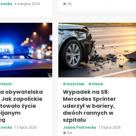
trowska
4 sierpnia 2026
30
YPADKI
WYDARZENIA
WYPADKI
a obywatelska
Wypadek na S8:
: Jak zapolickie
Mercedes Sprinter
atowało życie
uderzył w bariery,
pijanym
dwóch rannych w
cą
szpitalu
trowska
13 lipca 2026
Joanna Piotrowska
13 lipca 2026
64