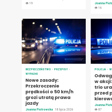
19
Joanna Pio
16
BEZPIECZEŃSTWO
PRZEPISY
POLICJA
W
WYPADKI
Odwag
Nowe zasady:
w akcji
Przekroczenie
trio ur
prędkości o 50 km/h
przed 
grozi utratą prawa
kierow
jazdy
Joanna Pio
Joanna Piotrowska
18 lipca 2026
87