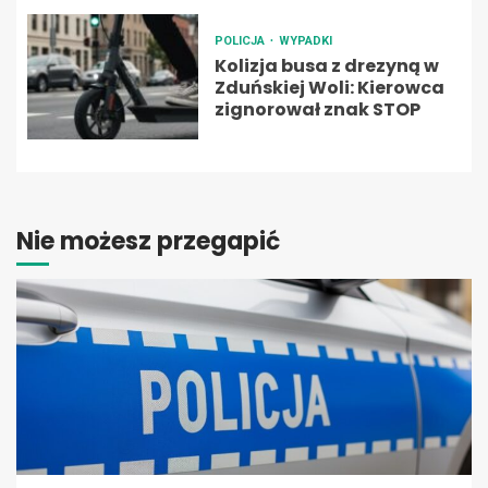
POLICJA
WYPADKI
Kolizja busa z drezyną w
Zduńskiej Woli: Kierowca
zignorował znak STOP
Nie możesz przegapić