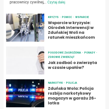
pracownicy cywilnej,...
Czytaj dalej
KRYZYS
POMOC
WSPARCIE
Wsparcie w kryzysie:
Ośrodek Interwencji w
Zduńskiej Woli na
ratunek mieszkańcom
POGODOWE ZAGROŻENIA
PORADY
ZDROWIE ZWIERZĄT
Jak zadbać o zwierzęta
w czasie upałów?
NARKOTYKI
POLICJA
Zduńska Wola: Policja
rozbija narkotykowy
magazyn w garażu 26-
latka