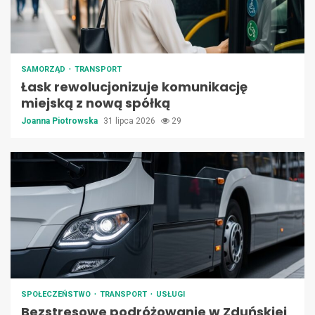
SAMORZĄD
TRANSPORT
Łask rewolucjonizuje komunikację
miejską z nową spółką
Joanna Piotrowska
31 lipca 2026
29
SPOŁECZEŃSTWO
TRANSPORT
USŁUGI
Bezstresowe podróżowanie w Zduńskiej