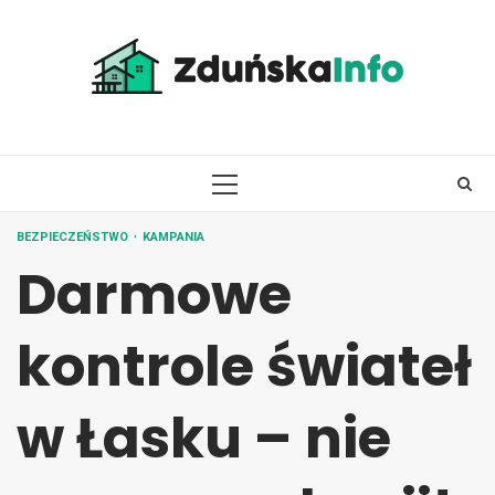
Skip
to
content
PRIMARY
MENU
BEZPIECZEŃSTWO
KAMPANIA
Darmowe
kontrole świateł
w Łasku – nie