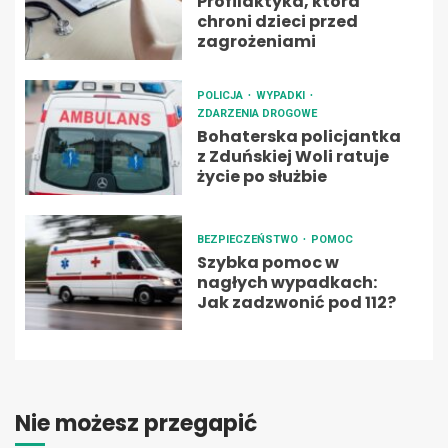
Profilaktyka, która
chroni dzieci przed
zagrożeniami
POLICJA
WYPADKI
ZDARZENIA DROGOWE
Bohaterska policjantka
z Zduńskiej Woli ratuje
życie po służbie
BEZPIECZEŃSTWO
POMOC
Szybka pomoc w
nagłych wypadkach:
Jak zadzwonić pod 112?
Nie możesz przegapić