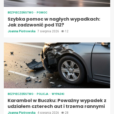
BEZPIECZEŃSTWO
POMOC
Szybka pomoc w nagłych wypadkach:
Jak zadzwonić pod 112?
Joanna Piotrowska
7 sierpnia 2026
12
BEZPIECZEŃSTWO
POLICJA
WYPADKI
Karambol w Buczku: Poważny wypadek z
udziałem czterech aut i trzema rannymi
Joanna Piotrowska
4 sierpnia 2026
28