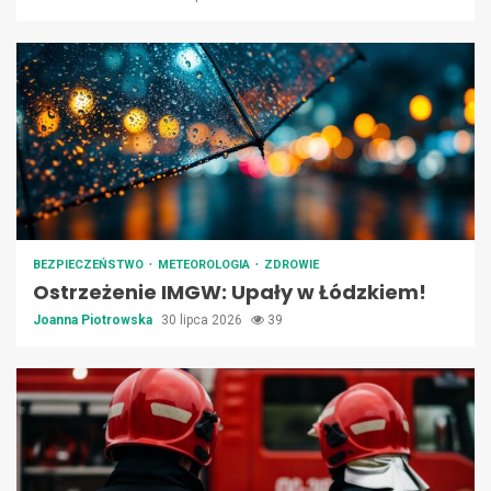
BEZPIECZEŃSTWO
METEOROLOGIA
ZDROWIE
Ostrzeżenie IMGW: Upały w Łódzkiem!
Joanna Piotrowska
30 lipca 2026
39