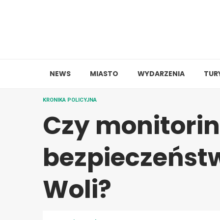
Skip
to
content
NEWS
MIASTO
WYDARZENIA
TUR
KRONIKA POLICYJNA
Czy monitori
bezpieczeńst
Woli?