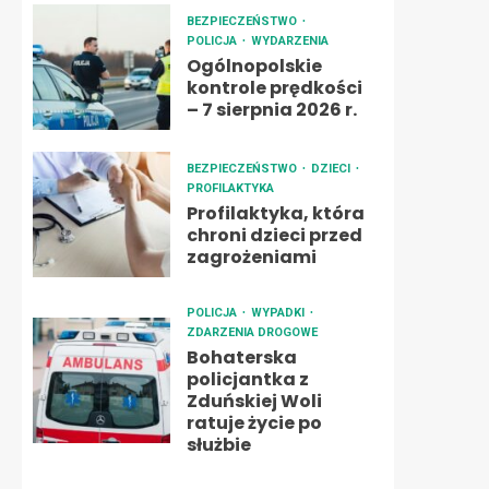
BEZPIECZEŃSTWO
POLICJA
WYDARZENIA
Ogólnopolskie
kontrole prędkości
– 7 sierpnia 2026 r.
BEZPIECZEŃSTWO
DZIECI
PROFILAKTYKA
Profilaktyka, która
chroni dzieci przed
zagrożeniami
POLICJA
WYPADKI
ZDARZENIA DROGOWE
Bohaterska
policjantka z
Zduńskiej Woli
ratuje życie po
służbie