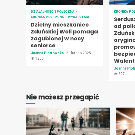
DZIAŁALNOŚĆ SPOŁECZNA
KRONIKA PO
KRONIKA POLICYJNA
WYDARZENIA
Serdus
Dzielny mieszkaniec
od poli
Zduńskiej Woli pomaga
Zduński
zagubionej w nocy
orygin
seniorce
promo
bezpie
Joanna Piotrowska
21 lutego 2025
1250
Walent
Joanna Pio
827
Nie możesz przegapić