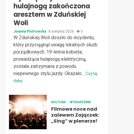
hulajnogą zakończona
aresztem w Zduńskiej
Woli
Joanna Piotrowska
8 sierpnia 2026
5
W Zduńskiej Woli doszło do incydentu,
który przyciągnął uwagę lokalnych służb
porządkowych. 19-letnia kobieta,
prowadząca hulajnogę elektryczną,
została zatrzymana z powodu
niepewnego stylu jazdy. Okazało...
Czytaj
dalej
KULTURA
WYDARZENIA
Filmowe noce nad
zalewem Zajączek:
„Sing” w plenerze!