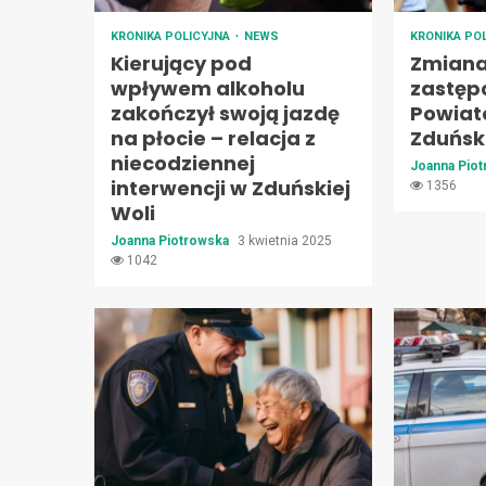
KRONIKA POLICYJNA
NEWS
KRONIKA PO
Kierujący pod
Zmiana
wpływem alkoholu
zastęp
zakończył swoją jazdę
Powiat
na płocie – relacja z
Zduński
niecodziennej
Joanna Pio
interwencji w Zduńskiej
1356
Woli
Joanna Piotrowska
3 kwietnia 2025
1042