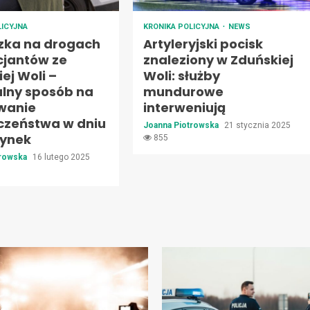
LICYJNA
KRONIKA POLICYJNA
NEWS
zka na drogach
Artyleryjski pocisk
cjantów ze
znaleziony w Zduńskiej
ej Woli –
Woli: służby
alny sposób na
mundurowe
wanie
interweniują
czeństwa w dniu
Joanna Piotrowska
21 stycznia 2025
ynek
855
trowska
16 lutego 2025