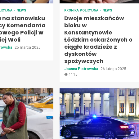
LICYJNA
NEWS
KRONIKA POLICYJNA
NEWS
 na stanowisku
Dwoje mieszkańców
cy Komendanta
bloku w
owego Policji w
Konstantynowie
ej Woli
Łódzkim oskarżonych o
ciągłe kradzieże z
trowska
25 marca 2025
dyskontów
spożywczych
Joanna Piotrowska
26 lutego 2025
1115