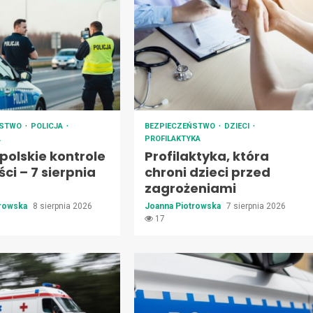
ŃSTWO
POLICJA
BEZPIECZEŃSTWO
DZIECI
A
PROFILAKTYKA
polskie kontrole
Profilaktyka, która
ci – 7 sierpnia
chroni dzieci przed
zagrożeniami
trowska
8 sierpnia 2026
Joanna Piotrowska
7 sierpnia 2026
17