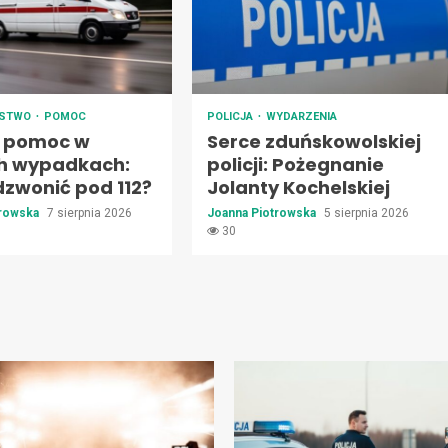
ŃSTWO
POMOC
POLICJA
WYDARZENIA
 pomoc w
Serce zduńskowolskiej
h wypadkach:
policji: Pożegnanie
dzwonić pod 112?
Jolanty Kochelskiej
trowska
7 sierpnia 2026
Joanna Piotrowska
5 sierpnia 2026
30