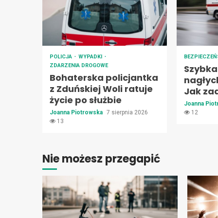
POLICJA
WYPADKI
BEZPIECZE
ZDARZENIA DROGOWE
Szybka
Bohaterska policjantka
nagłyc
z Zduńskiej Woli ratuje
Jak za
życie po służbie
Joanna Pio
Joanna Piotrowska
7 sierpnia 2026
12
13
Nie możesz przegapić