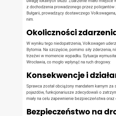
uwagę lokalnych służb. Zdarzenie miało miejsce 
z dochodzenia prowadzonego przez policjantów z
Bułgarii, prowadzący dostawczego Volkswagena,
nim.
Okoliczności zdarzeni
W wyniku tego niedopatrzenia, Volkswagen uderzył
Bytomia. Na szczęście, pomimo siły zderzenia, nik
trzeźwi w momencie wypadku. Sytuacja wymusiła
Wrocławia, co mogło wpłynąć na ruch drogowy.
Konsekwencje i działan
Sprawca został obciążony mandatem karnym za s
pojazdów, funkcjonariusze zdecydowali o zatrzy
miały na celu zapewnienie bezpieczeństwa oraz 
Bezpieczeństwo na dr