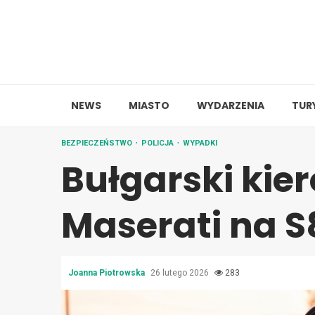
Skip
to
content
NEWS
MIASTO
WYDARZENIA
TUR
BEZPIECZEŃSTWO
POLICJA
WYPADKI
Bułgarski kie
Maserati na S
Joanna Piotrowska
26 lutego 2026
283