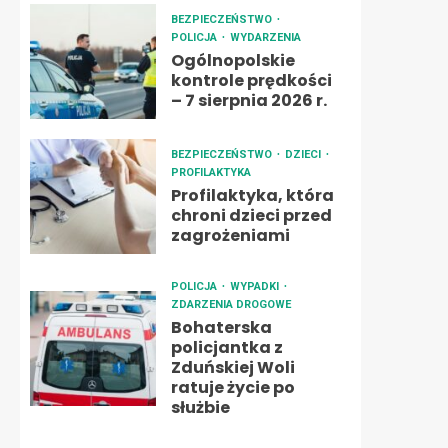
BEZPIECZEŃSTWO
POLICJA
WYDARZENIA
Ogólnopolskie
kontrole prędkości
– 7 sierpnia 2026 r.
BEZPIECZEŃSTWO
DZIECI
PROFILAKTYKA
Profilaktyka, która
chroni dzieci przed
zagrożeniami
POLICJA
WYPADKI
ZDARZENIA DROGOWE
Bohaterska
policjantka z
Zduńskiej Woli
ratuje życie po
służbie