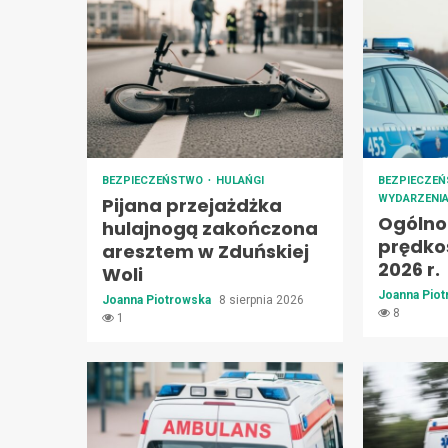
BEZPIECZEŃSTWO
HULAŃGI
BEZPIECZE
WYDARZENI
Pijana przejażdżka
Ogólno
hulajnogą zakończona
prędkoś
aresztem w Zduńskiej
2026 r.
Woli
Joanna Pio
Joanna Piotrowska
8 sierpnia 2026
8
1